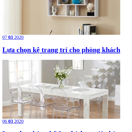
07
03
2020
Lựa chọn kệ trang trí cho phòng khách
06
03
2020