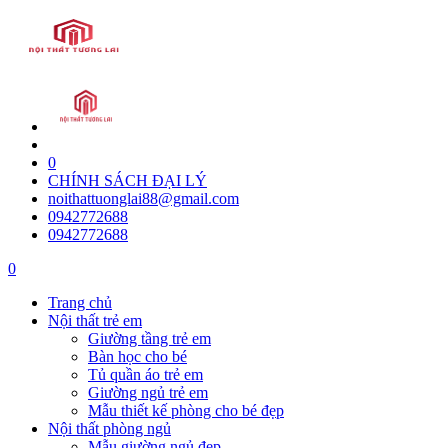
0
CHÍNH SÁCH ĐẠI LÝ
noithattuonglai88@gmail.com
0942772688
0942772688
0
Trang chủ
Nội thất trẻ em
Giường tầng trẻ em
Bàn học cho bé
Tủ quần áo trẻ em
Giường ngủ trẻ em
Mẫu thiết kế phòng cho bé đẹp
Nội thất phòng ngủ
Mẫu giường ngủ đẹp