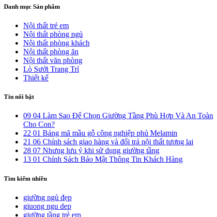
Danh mục Sản phẩm
Nội thất trẻ em
Nội thất phòng ngủ
Nội thất phòng khách
Nội thất phòng ăn
Nội thất văn phòng
Lò Sưởi Trang Trí
Thiết kế
Tin nổi bật
09
04
Làm Sao Để Chọn Giường Tầng Phù Hợp Và An Toàn
Cho Con?
22
01
Bảng mã mầu gỗ công nghiệp phủ Melamin
21
06
Chính sách giao hàng và đổi trả nội thất tương lai
28
07
Nhưng lưu ý khi sử dụng giường tầng
13
01
Chính Sách Bảo Mật Thông Tin Khách Hàng
Tìm kiếm nhiều
giường ngủ đẹp
giuong ngu dep
giường tầng trẻ em