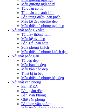
Mẫu giường ngủ da nỉ
Tủ quần áo gỗ
Tủ quần áo cánh kính
Bàn trang điểm, bàn phấn
Mẫu kệ đầu giường đẹp
Mẫu thiết kế phòng ngủ đẹp
Nội thất phòng khách
Tủ giầy thông minh
Mẫu kệ tivi đẹp
Bàn Trà, bàn sofa
Sofa phòng khách
Mẫu thiết kế phòng khách đẹp
Nội thất phòng ăn
Tủ bếp đẹp
Mẫu bàn ăn đẹp
Mẫu bàn đảo đẹp
Thiết bị tủ bếp
Mẫu thiết kế phòng bếp đẹp
Nội thất văn phòng
Bàn IKEA
Bàn giám đốc
Bàn Văn Phòng
Ghế văn phòng
Bàn họp văn phòng