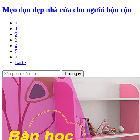
Mẹo dọn dẹp nhà cửa cho người bận rộn
<
1
2
3
4
5
>
Last ›
Tìm ngay