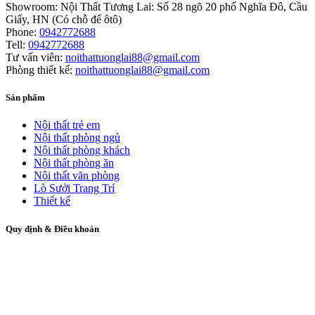
Showroom:
Nội Thất Tương Lai: Số 28 ngõ 20 phố Nghĩa Đô, Cầu
Giấy, HN (Có chỗ để ôtô)
Phone:
0942772688
Tell:
0942772688
Tư vấn viên:
noithattuonglai88@gmail.com
Phòng thiết kế:
noithattuonglai88@gmail.com
Sản phẩm
Nội thất trẻ em
Nội thất phòng ngủ
Nội thất phòng khách
Nội thất phòng ăn
Nội thất văn phòng
Lò Sưởi Trang Trí
Thiết kế
Quy định & Điều khoản