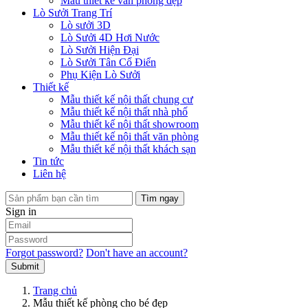
Mẫu thiết kế văn phòng đẹp
Lò Sưởi Trang Trí
Lò sưởi 3D
Lò Sưởi 4D Hơi Nước
Lò Sưởi Hiện Đại
Lò Sưởi Tân Cổ Điển
Phụ Kiện Lò Sưởi
Thiết kế
Mẫu thiết kế nội thất chung cư
Mẫu thiết kế nội thất nhà phố
Mẫu thiết kế nội thất showroom
Mẫu thiết kế nội thất văn phòng
Mẫu thiết kế nội thất khách sạn
Tin tức
Liên hệ
Tìm ngay
Sign in
Forgot password?
Don't have an account?
Submit
Trang chủ
Mẫu thiết kế phòng cho bé đẹp