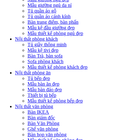
Mẫu giường ngủ da nỉ
Tủ quần áo gỗ
Tủ quần áo cánh kính
Bàn trang điểm, bàn phấn
Mẫu kệ đầu giường đẹp
Mẫu thiết kế phòng ngủ đẹp
Nội thất phòng khách
Tủ giầy thông minh
Mẫu kệ tivi đẹp
Bàn Trà, bàn sofa
Sofa phòng khách
Mẫu thiết kế phòng khách đẹp
Nội thất phòng ăn
Tủ bếp đẹp
Mẫu bàn ăn đẹp
Mẫu bàn đảo đẹp
Thiết bị tủ bếp
Mẫu thiết kế phòng bếp đẹp
Nội thất văn phòng
Bàn IKEA
Bàn giám đốc
Bàn Văn Phòng
Ghế văn phòng
Bàn họp văn phòng