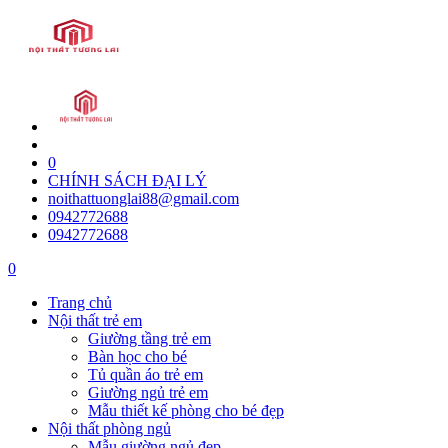
0
CHÍNH SÁCH ĐẠI LÝ
noithattuonglai88@gmail.com
0942772688
0942772688
0
Trang chủ
Nội thất trẻ em
Giường tầng trẻ em
Bàn học cho bé
Tủ quần áo trẻ em
Giường ngủ trẻ em
Mẫu thiết kế phòng cho bé đẹp
Nội thất phòng ngủ
Mẫu giường ngủ đẹp