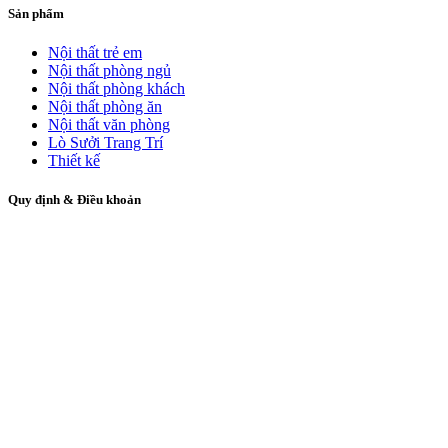
Sản phẩm
Nội thất trẻ em
Nội thất phòng ngủ
Nội thất phòng khách
Nội thất phòng ăn
Nội thất văn phòng
Lò Sưởi Trang Trí
Thiết kế
Quy định & Điều khoản