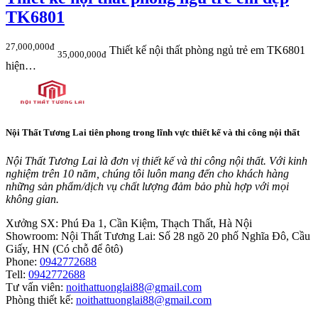
TK6801
27,000,000đ
Thiết kế nội thất phòng ngủ trẻ em TK6801
35,000,000đ
hiện…
Nội Thất Tương Lai tiên phong trong lĩnh vực thiết kế và thi công nội thất
Nội Thất Tương Lai là đơn vị thiết kế và thi công nội thất. Với kinh
nghiệm trên 10 năm, chúng tôi luôn mang đến cho khách hàng
những sản phẩm/dịch vụ chất lượng đảm bảo phù hợp với mọi
không gian.
Xưởng SX:
Phú Đa 1, Cần Kiệm, Thạch Thất, Hà Nội
Showroom:
Nội Thất Tương Lai: Số 28 ngõ 20 phố Nghĩa Đô, Cầu
Giấy, HN (Có chỗ để ôtô)
Phone:
0942772688
Tell:
0942772688
Tư vấn viên:
noithattuonglai88@gmail.com
Phòng thiết kế:
noithattuonglai88@gmail.com