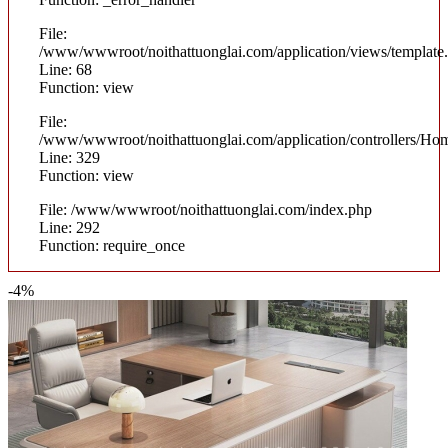
File:
/www/wwwroot/noithattuonglai.com/application/views/template
Line: 68
Function: view
File:
/www/wwwroot/noithattuonglai.com/application/controllers/Ho
Line: 329
Function: view
File: /www/wwwroot/noithattuonglai.com/index.php
Line: 292
Function: require_once
-4%