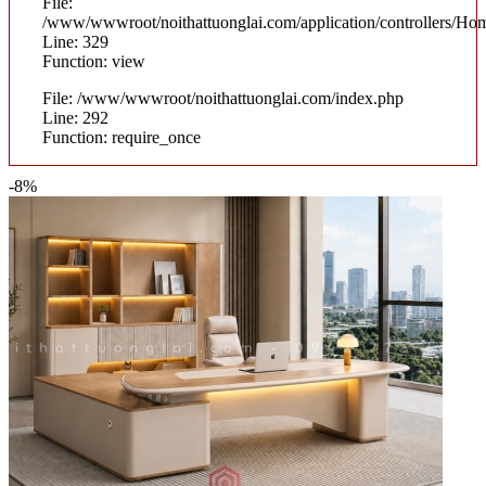
File:
/www/wwwroot/noithattuonglai.com/application/controllers/Ho
Line: 329
Function: view
File: /www/wwwroot/noithattuonglai.com/index.php
Line: 292
Function: require_once
-8%