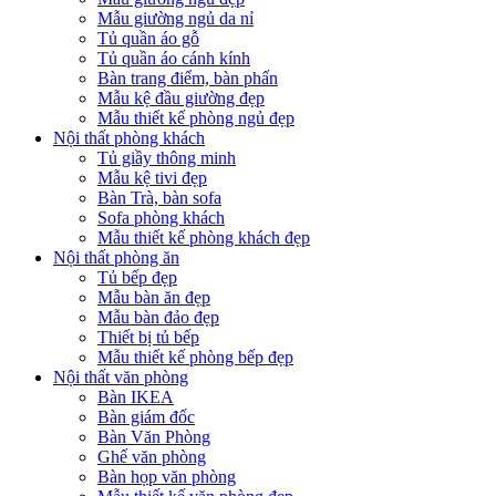
Mẫu giường ngủ da nỉ
Tủ quần áo gỗ
Tủ quần áo cánh kính
Bàn trang điểm, bàn phấn
Mẫu kệ đầu giường đẹp
Mẫu thiết kế phòng ngủ đẹp
Nội thất phòng khách
Tủ giầy thông minh
Mẫu kệ tivi đẹp
Bàn Trà, bàn sofa
Sofa phòng khách
Mẫu thiết kế phòng khách đẹp
Nội thất phòng ăn
Tủ bếp đẹp
Mẫu bàn ăn đẹp
Mẫu bàn đảo đẹp
Thiết bị tủ bếp
Mẫu thiết kế phòng bếp đẹp
Nội thất văn phòng
Bàn IKEA
Bàn giám đốc
Bàn Văn Phòng
Ghế văn phòng
Bàn họp văn phòng