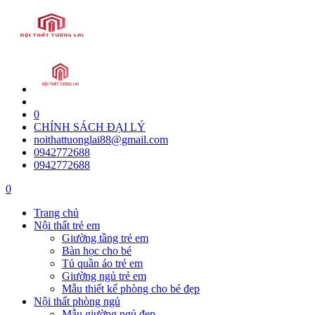
0
CHÍNH SÁCH ĐẠI LÝ
noithattuonglai88@gmail.com
0942772688
0942772688
0
Trang chủ
Nội thất trẻ em
Giường tầng trẻ em
Bàn học cho bé
Tủ quần áo trẻ em
Giường ngủ trẻ em
Mẫu thiết kế phòng cho bé đẹp
Nội thất phòng ngủ
Mẫu giường ngủ đẹp