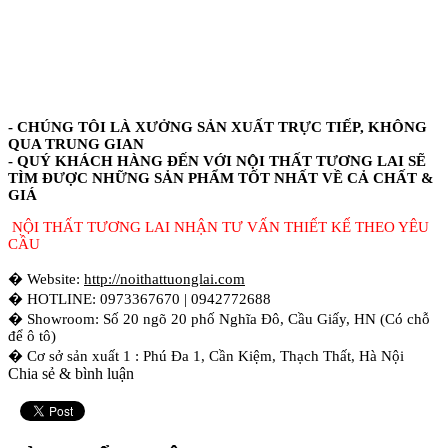
- CHÚNG TÔI LÀ XƯỞNG SẢN XUẤT TRỰC TIẾP, KHÔNG
QUA TRUNG GIAN
- QUÝ KHÁCH HÀNG ĐẾN VỚI NỘI THẤT TƯƠNG LAI SẼ
TÌM ĐƯỢC NHỮNG SẢN PHẨM TỐT NHẤT VỀ CẢ CHẤT &
GIÁ
NỘI THẤT TƯƠNG LAI NHẬN TƯ VẤN THIẾT KẾ THEO YÊU
CẦU
� Website:
http://noithattuonglai.com
� HOTLINE: 0973367670 | 0942772688
� Showroom: Số 20 ngõ 20 phố Nghĩa Đô, Cầu Giấy, HN (Có chỗ
để ô tô)
� Cơ sở sản xuất 1 : Phú Đa 1, Cần Kiệm, Thạch Thất, Hà Nội
Chia sẻ & bình luận