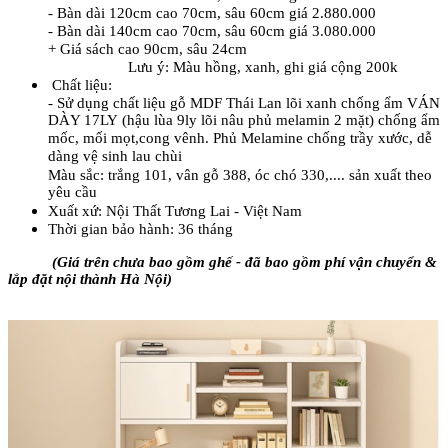
- Bàn dài 120cm cao 70cm, sâu 60cm giá 2.880.000
- Bàn dài 140cm cao 70cm, sâu 60cm giá 3.080.000
+ Giá sách cao 90cm, sâu 24cm
Lưu ý: Màu hồng, xanh, ghi giá cộng 200k
Chất liệu:
- Sử dụng chất liệu gỗ MDF Thái Lan lõi xanh chống ẩm VÁN
DÀY 17LY (hậu lùa 9ly lõi nâu phủ melamin 2 mặt) chống ẩm
mốc, mối mọt,cong vênh. Phủ Melamine chống trầy xước, dễ
dàng vệ sinh lau chùi
Màu sắc: trắng 101, vân gỗ 388, óc chó 330,.... sản xuất theo
yêu cầu
Xuất xứ: Nội Thất Tương Lai - Việt Nam
Thời gian bảo hành: 36 tháng
(Giá trên chưa bao gồm ghế - đã bao gồm phí vận chuyển &
lắp đặt nội thành Hà Nội)