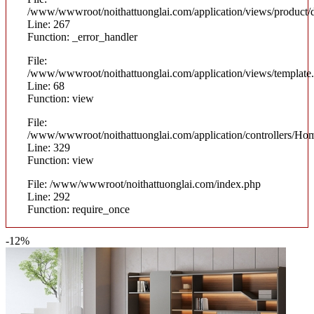
/www/wwwroot/noithattuonglai.com/application/views/product/d
Line: 267
Function: _error_handler
File:
/www/wwwroot/noithattuonglai.com/application/views/template
Line: 68
Function: view
File:
/www/wwwroot/noithattuonglai.com/application/controllers/Ho
Line: 329
Function: view
File: /www/wwwroot/noithattuonglai.com/index.php
Line: 292
Function: require_once
-12%