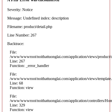
Severity: Notice
Message: Undefined index: description
Filename: product/detail.php
Line Number: 267
Backtrace:
File:
/www/wwwroot/noithattuonglai.com/application/views/product/d
Line: 267
Function: _error_handler
File:
/www/wwwroot/noithattuonglai.com/application/views/template
Line: 68
Function: view
File:
/www/wwwroot/noithattuonglai.com/application/controllers/Ho
Line: 329
Function: view