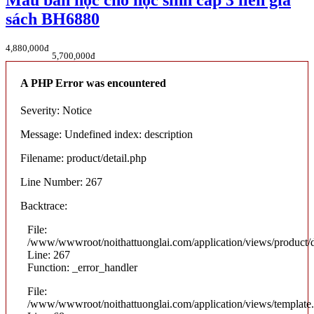
Mẫu bàn học cho học sinh cấp 3 liền giá
sách BH6880
4,880,000đ
5,700,000đ
A PHP Error was encountered
Severity: Notice
Message: Undefined index: description
Filename: product/detail.php
Line Number: 267
Backtrace:
File:
/www/wwwroot/noithattuonglai.com/application/views/product/d
Line: 267
Function: _error_handler
File:
/www/wwwroot/noithattuonglai.com/application/views/template