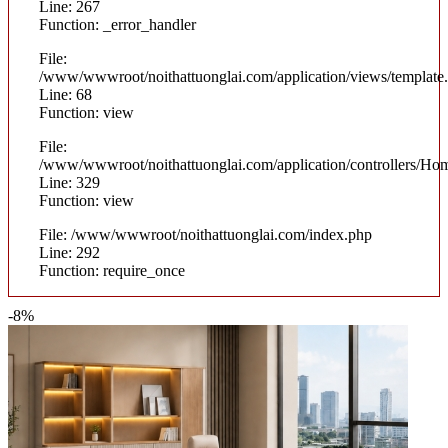
Line: 267
Function: _error_handler
File:
/www/wwwroot/noithattuonglai.com/application/views/template
Line: 68
Function: view
File:
/www/wwwroot/noithattuonglai.com/application/controllers/Ho
Line: 329
Function: view
File: /www/wwwroot/noithattuonglai.com/index.php
Line: 292
Function: require_once
-8%