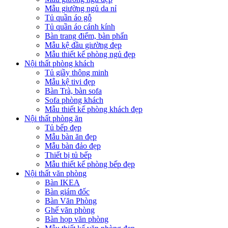
Mẫu giường ngủ da nỉ
Tủ quần áo gỗ
Tủ quần áo cánh kính
Bàn trang điểm, bàn phấn
Mẫu kệ đầu giường đẹp
Mẫu thiết kế phòng ngủ đẹp
Nội thất phòng khách
Tủ giầy thông minh
Mẫu kệ tivi đẹp
Bàn Trà, bàn sofa
Sofa phòng khách
Mẫu thiết kế phòng khách đẹp
Nội thất phòng ăn
Tủ bếp đẹp
Mẫu bàn ăn đẹp
Mẫu bàn đảo đẹp
Thiết bị tủ bếp
Mẫu thiết kế phòng bếp đẹp
Nội thất văn phòng
Bàn IKEA
Bàn giám đốc
Bàn Văn Phòng
Ghế văn phòng
Bàn họp văn phòng