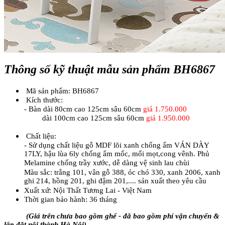
Thông số kỹ thuật mẫu sản phẩm BH6867
Mã sản phẩm: BH6867
Kích thước:
- Bàn dài 80cm cao 125cm sâu 60cm
giá
1.750.000
dài 100cm cao 125cm sâu 60cm
giá
1.950.000
Chất liệu:
- Sử dụng chất liệu gỗ MDF lõi xanh chống ẩm VÁN DÀY
17LY, hậu lùa 6ly chống ẩm mốc, mối mọt,cong vênh. Phủ
Melamine chống trầy xước, dễ dàng vệ sinh lau chùi
Màu sắc: trắng 101, vân gỗ 388, óc chó 330, xanh 2006, xanh
ghi 214, hồng 201, ghi đậm 201,.... sản xuất theo yêu cầu
Xuất xứ: Nội Thất Tương Lai - Việt Nam
Thời gian bảo hành: 36 tháng
(Giá trên chưa bao gồm ghế - đã bao gồm phí vận chuyển &
lắp đặt nội thành Hà Nội)