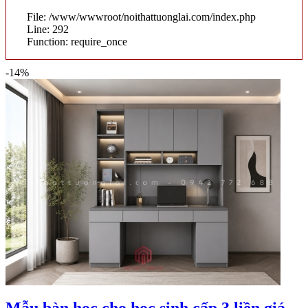
File: /www/wwwroot/noithattuonglai.com/index.php
Line: 292
Function: require_once
-14%