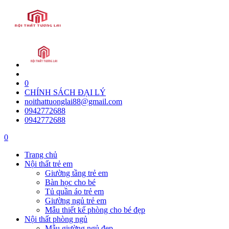
0
CHÍNH SÁCH ĐẠI LÝ
noithattuonglai88@gmail.com
0942772688
0942772688
0
Trang chủ
Nội thất trẻ em
Giường tầng trẻ em
Bàn học cho bé
Tủ quần áo trẻ em
Giường ngủ trẻ em
Mẫu thiết kế phòng cho bé đẹp
Nội thất phòng ngủ
Mẫu giường ngủ đẹp