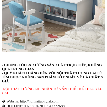
- CHÚNG TÔI LÀ XƯỞNG SẢN XUẤT TRỰC TIẾP, KHÔNG
QUA TRUNG GIAN
- QUÝ KHÁCH HÀNG ĐẾN VỚI NỘI THẤT TƯƠNG LAI SẼ
TÌM ĐƯỢC NHỮNG SẢN PHẨM TỐT NHẤT VỀ CẢ CHẤT &
GIÁ
NỘI THẤT TƯƠNG LAI NHẬN TƯ VẤN THIẾT KẾ THEO YÊU
CẦU
� Website:
http://noithattuonglai.com
� HOTLINE: 0973367670 | 0942772688