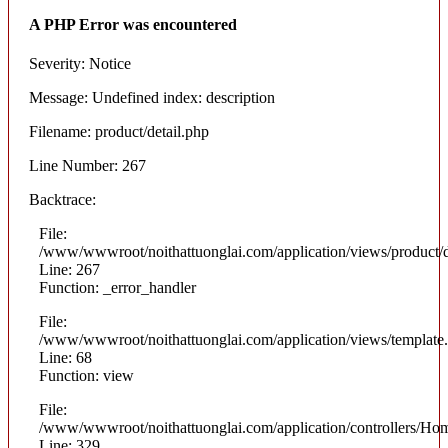
A PHP Error was encountered
Severity: Notice
Message: Undefined index: description
Filename: product/detail.php
Line Number: 267
Backtrace:
File:
/www/wwwroot/noithattuonglai.com/application/views/product/d
Line: 267
Function: _error_handler
File:
/www/wwwroot/noithattuonglai.com/application/views/template
Line: 68
Function: view
File:
/www/wwwroot/noithattuonglai.com/application/controllers/Ho
Line: 329