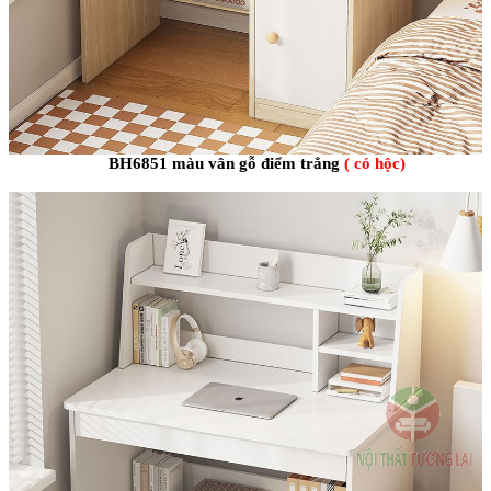
BH6851 màu vân gỗ điểm trắng
( có hộc)