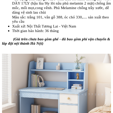
DÀY 17LY (hậu lùa 9ly lõi nâu phủ melamin 2 mặt) chống ẩm
mốc, mối mọt,cong vênh. Phủ Melamine chống trầy xước, dễ
dàng vệ sinh lau chùi
Màu sắc: trắng 101, vân gỗ 388, óc chó 330,.... sản xuất theo
yêu cầu
Xuất xứ: Nội Thất Tương Lai - Việt Nam
Thời gian bảo hành: 36 tháng
(Giá trên chưa bao gồm ghế - đã bao gồm phí vận chuyển &
lắp đặt nội thành Hà Nội)