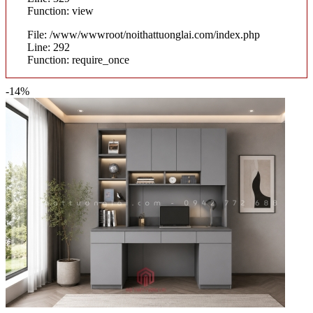
Function: view
File: /www/wwwroot/noithattuonglai.com/index.php
Line: 292
Function: require_once
-14%