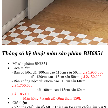
Thông số kỹ thuật mẫu sản phẩm BH6851
Mã sản phẩm: BH6851
Kích thước:
- Bàn có hộc: dài 100cm cao 115cm sâu 50cm
giá 1.950.000
dài 120cm cao 115cm sâu 50cm
giá
2.150.000
- Bàn không hộc: dài 80cm cao 115cm sâu 60cm
giá
1.750.000
dài 100cm cao 115cm sâu 60cm
giá
1.850.000
Màu hồng + xanh giá cộng thêm 150k
Chất liệu:
- Sử dụng chất liệu gỗ MDF Thái Lan lõi xanh chống ẩm VÁN