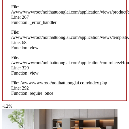
File:
/www/wwwroot/noithattuonglai.com/application/views/product/d
Line: 267
Function: _error_handler
File:
/www/wwwroot/noithattuonglai.com/application/views/template
Line: 68
Function: view
File:
/www/wwwroot/noithattuonglai.com/application/controllers/Ho
Line: 329
Function: view
File: /www/wwwroot/noithattuonglai.com/index.php
Line: 292
Function: require_once
-12%