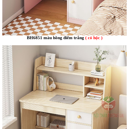
BH6851 màu hồng điểm trắng
( có hộc )