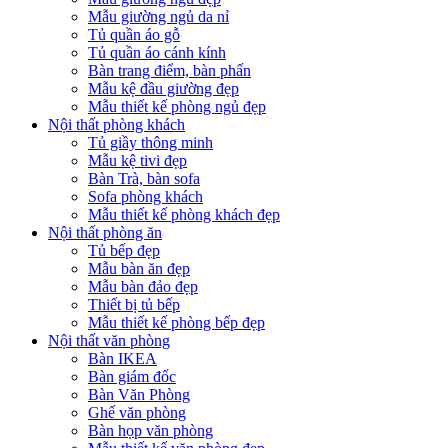
Mẫu giường ngủ da nỉ
Tủ quần áo gỗ
Tủ quần áo cánh kính
Bàn trang điểm, bàn phấn
Mẫu kệ đầu giường đẹp
Mẫu thiết kế phòng ngủ đẹp
Nội thất phòng khách
Tủ giầy thông minh
Mẫu kệ tivi đẹp
Bàn Trà, bàn sofa
Sofa phòng khách
Mẫu thiết kế phòng khách đẹp
Nội thất phòng ăn
Tủ bếp đẹp
Mẫu bàn ăn đẹp
Mẫu bàn đảo đẹp
Thiết bị tủ bếp
Mẫu thiết kế phòng bếp đẹp
Nội thất văn phòng
Bàn IKEA
Bàn giám đốc
Bàn Văn Phòng
Ghế văn phòng
Bàn họp văn phòng