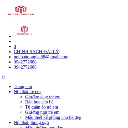
0
CHÍNH SÁCH ĐẠI LÝ
noithattuonglai88@gmail.com
0942772688
0942772688
0
Trang chủ
Nội thất trẻ em
Giường tầng trẻ em
Bàn học cho bé
Tủ quần áo trẻ em
Giường ngủ trẻ em
Mẫu thiết kế phòng cho bé đẹp
Nội thất phòng ngủ
Mẫu giường ngủ đẹp