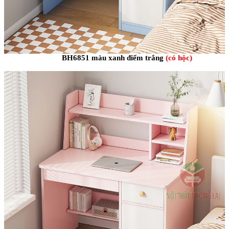
BH6851 màu xanh điểm trắng
(có hộc)