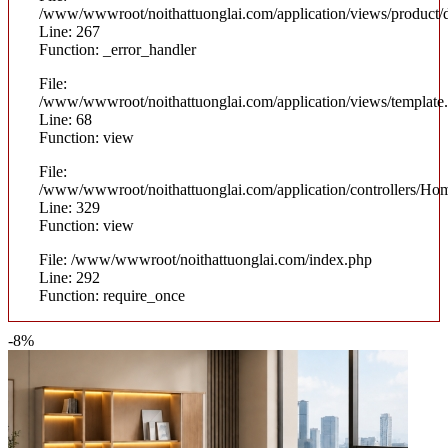
/www/wwwroot/noithattuonglai.com/application/views/product/d
Line: 267
Function: _error_handler
File:
/www/wwwroot/noithattuonglai.com/application/views/template
Line: 68
Function: view
File:
/www/wwwroot/noithattuonglai.com/application/controllers/Ho
Line: 329
Function: view
File: /www/wwwroot/noithattuonglai.com/index.php
Line: 292
Function: require_once
-8%