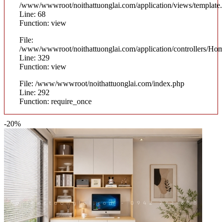
/www/wwwroot/noithattuonglai.com/application/views/template
Line: 68
Function: view
File:
/www/wwwroot/noithattuonglai.com/application/controllers/Ho
Line: 329
Function: view
File: /www/wwwroot/noithattuonglai.com/index.php
Line: 292
Function: require_once
-20%