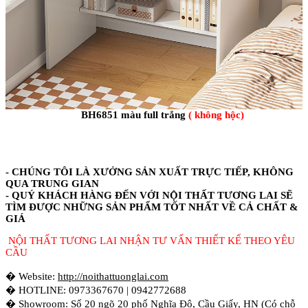
BH6851 màu full trắng
( không hộc)
- CHÚNG TÔI LÀ XƯỞNG SẢN XUẤT TRỰC TIẾP, KHÔNG
QUA TRUNG GIAN
- QUÝ KHÁCH HÀNG ĐẾN VỚI NỘI THẤT TƯƠNG LAI SẼ
TÌM ĐƯỢC NHỮNG SẢN PHẨM TỐT NHẤT VỀ CẢ CHẤT &
GIÁ
NỘI THẤT TƯƠNG LAI NHẬN TƯ VẤN THIẾT KẾ THEO YÊU
CẦU
� Website:
http://noithattuonglai.com
� HOTLINE: 0973367670 | 0942772688
� Showroom: Số 20 ngõ 20 phố Nghĩa Đô, Cầu Giấy, HN (Có chỗ