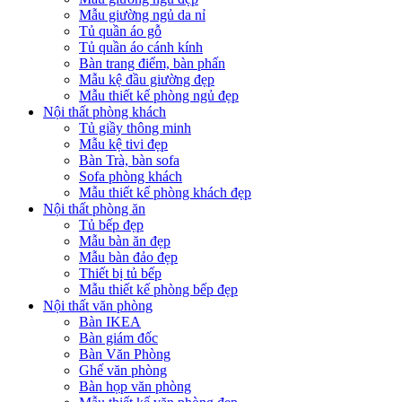
Mẫu giường ngủ da nỉ
Tủ quần áo gỗ
Tủ quần áo cánh kính
Bàn trang điểm, bàn phấn
Mẫu kệ đầu giường đẹp
Mẫu thiết kế phòng ngủ đẹp
Nội thất phòng khách
Tủ giầy thông minh
Mẫu kệ tivi đẹp
Bàn Trà, bàn sofa
Sofa phòng khách
Mẫu thiết kế phòng khách đẹp
Nội thất phòng ăn
Tủ bếp đẹp
Mẫu bàn ăn đẹp
Mẫu bàn đảo đẹp
Thiết bị tủ bếp
Mẫu thiết kế phòng bếp đẹp
Nội thất văn phòng
Bàn IKEA
Bàn giám đốc
Bàn Văn Phòng
Ghế văn phòng
Bàn họp văn phòng