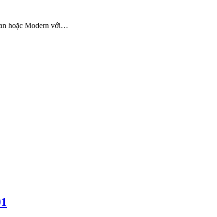
an hoặc Modern với…
01