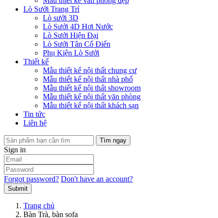
Mẫu thiết kế văn phòng đẹp
Lò Sưởi Trang Trí
Lò sưởi 3D
Lò Sưởi 4D Hơi Nước
Lò Sưởi Hiện Đại
Lò Sưởi Tân Cổ Điển
Phụ Kiện Lò Sưởi
Thiết kế
Mẫu thiết kế nội thất chung cư
Mẫu thiết kế nội thất nhà phố
Mẫu thiết kế nội thất showroom
Mẫu thiết kế nội thất văn phòng
Mẫu thiết kế nội thất khách sạn
Tin tức
Liên hệ
Tìm ngay
Sign in
Forgot password?
Don't have an account?
Submit
Trang chủ
Bàn Trà, bàn sofa