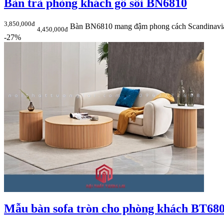
Bàn trà phòng khách gỗ sồi BN6810
3,850,000đ
Bàn BN6810 mang đậm phong cách Scandinavi
4,450,000đ
-27%
Mẫu bàn sofa tròn cho phòng khách BT68