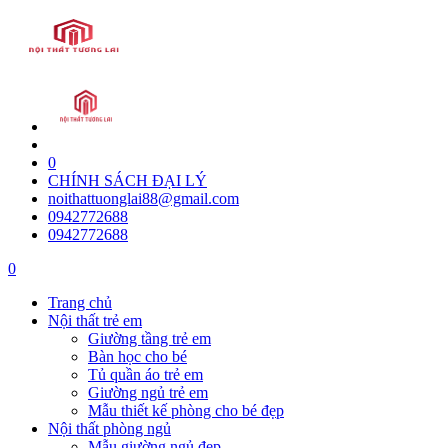
0
CHÍNH SÁCH ĐẠI LÝ
noithattuonglai88@gmail.com
0942772688
0942772688
0
Trang chủ
Nội thất trẻ em
Giường tầng trẻ em
Bàn học cho bé
Tủ quần áo trẻ em
Giường ngủ trẻ em
Mẫu thiết kế phòng cho bé đẹp
Nội thất phòng ngủ
Mẫu giường ngủ đẹp