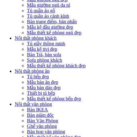
Mẫu giường ngủ da nỉ
Tủ quần áo gỗ
Tủ quần áo cánh kính
Bàn trang điểm, bàn phấn
Mẫu kệ đầu giường đẹp
Mẫu thiết kế phòng ngủ đẹp
Nội thất phòng khách
Tủ giầy thông minh
Mẫu kệ tivi đẹp
Bàn Trà, bàn sofa
Sofa phòng khách
Mẫu thiết kế phòng khách đẹp
Nội thất phòng ăn
Tủ bếp đẹp
Mẫu bàn ăn đẹp
Mẫu bàn đảo đẹp
Thiết bị tủ bếp
Mẫu thiết kế phòng bếp đẹp
Nội thất văn phòng
Bàn IKEA
Bàn giám đốc
Bàn Văn Phòng
Ghế văn phòng
Bàn họp văn phòng