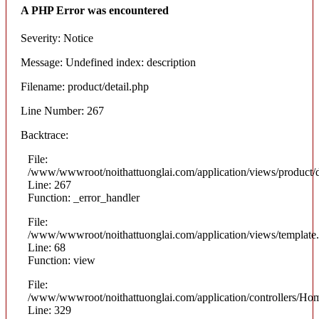
A PHP Error was encountered
Severity: Notice
Message: Undefined index: description
Filename: product/detail.php
Line Number: 267
Backtrace:
File:
/www/wwwroot/noithattuonglai.com/application/views/product/d
Line: 267
Function: _error_handler
File:
/www/wwwroot/noithattuonglai.com/application/views/template
Line: 68
Function: view
File:
/www/wwwroot/noithattuonglai.com/application/controllers/Ho
Line: 329