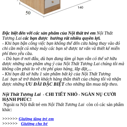
Đặc biệt đến với các sản phẩm của Nội thất trẻ em
Nội Thất
Tương Lai
các bạn được hưởng rất nhiều quyền lợi.
- Khi bạn bận công việc bạn không thể đến cửa hàng thay vào đó
chỉ cần một cú nháy máy các bạn sẽ được tư vấn và thiết kế miễn
phí theo yêu cầu.
- Dù bạn ở nơi đâu, dù bạn đang làm gì bạn vẫn có thể sở hữu
được những sản phẩm ưng ý của Nội Thất Tương Lai chúng tôi mà
không cần phải lo về chi phí giao hàng, lắp đặt,...
- Khi bạn đã sở hữu 1 sản phẩm bất kỳ của Nội Thất Tương
Lai bạn sẽ trở thành khách hàng thân thiết của chúng tôi và nhận
được những
ƯU ĐÃI ĐẶC BIỆT
cho những lần mua tiếp theo.
Nội Thất Tương Lai
-
CHI TIẾT NHỎ - NGÀN NỤ CƯỜI
HẠNH PHÚC!
Ngoài ra Nội thất trẻ em
Nội Thất Tương Lai
còn có các sản phẩm
khác:
>>>>>>
Giường tầng trẻ em
>>>>>>
Giường cho bé