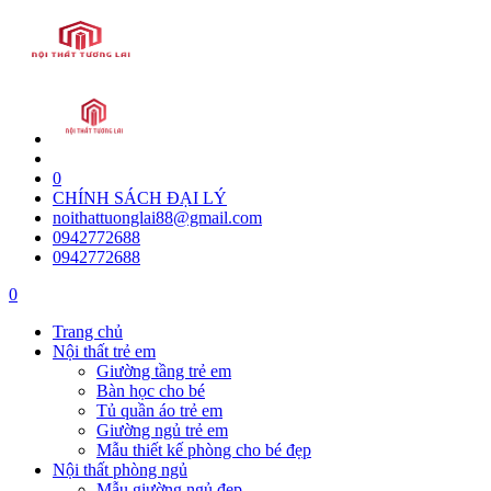
0
CHÍNH SÁCH ĐẠI LÝ
noithattuonglai88@gmail.com
0942772688
0942772688
0
Trang chủ
Nội thất trẻ em
Giường tầng trẻ em
Bàn học cho bé
Tủ quần áo trẻ em
Giường ngủ trẻ em
Mẫu thiết kế phòng cho bé đẹp
Nội thất phòng ngủ
Mẫu giường ngủ đẹp