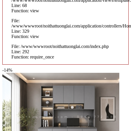
/www/wwwroot/noithattuonglai.com/application/views/template
Line: 68
Function: view
File:
/www/wwwroot/noithattuonglai.com/application/controllers/Ho
Line: 329
Function: view
File: /www/wwwroot/noithattuonglai.com/index.php
Line: 292
Function: require_once
-14%