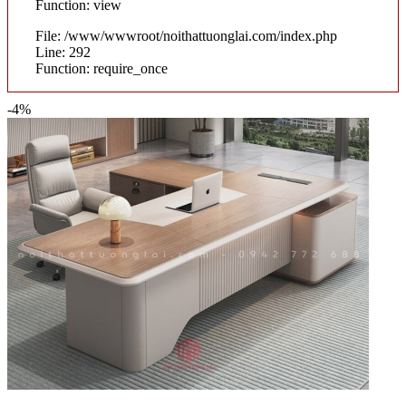
Function: view
File: /www/wwwroot/noithattuonglai.com/index.php
Line: 292
Function: require_once
-4%