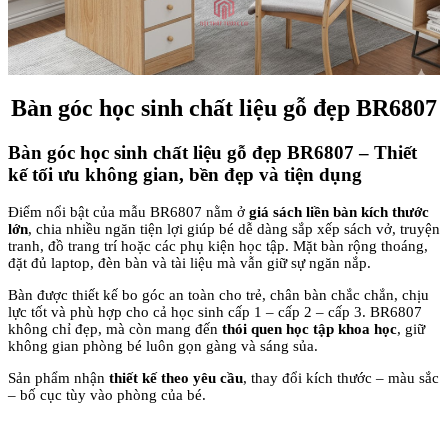
Bàn góc học sinh chất liệu gỗ đẹp BR6807
Bàn góc học sinh chất liệu gỗ đẹp BR6807 – Thiết
kế tối ưu không gian, bền đẹp và tiện dụng
Điểm nổi bật của mẫu BR6807 nằm ở
giá sách liền bàn kích thước
lớn
, chia nhiều ngăn tiện lợi giúp bé dễ dàng sắp xếp sách vở, truyện
tranh, đồ trang trí hoặc các phụ kiện học tập. Mặt bàn rộng thoáng,
đặt đủ laptop, đèn bàn và tài liệu mà vẫn giữ sự ngăn nắp.
Bàn được thiết kế bo góc an toàn cho trẻ, chân bàn chắc chắn, chịu
lực tốt và phù hợp cho cả học sinh cấp 1 – cấp 2 – cấp 3. BR6807
không chỉ đẹp, mà còn mang đến
thói quen học tập khoa học
, giữ
không gian phòng bé luôn gọn gàng và sáng sủa.
Sản phẩm nhận
thiết kế theo yêu cầu
, thay đổi kích thước – màu sắc
– bố cục tùy vào phòng của bé.