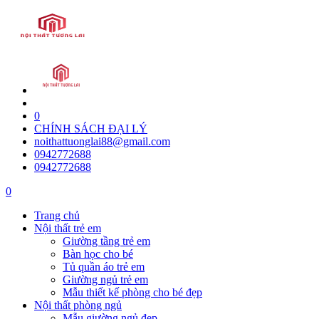
0
CHÍNH SÁCH ĐẠI LÝ
noithattuonglai88@gmail.com
0942772688
0942772688
0
Trang chủ
Nội thất trẻ em
Giường tầng trẻ em
Bàn học cho bé
Tủ quần áo trẻ em
Giường ngủ trẻ em
Mẫu thiết kế phòng cho bé đẹp
Nội thất phòng ngủ
Mẫu giường ngủ đẹp