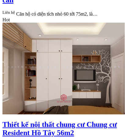
Liên hệ
Căn hộ có diện tích nhỏ 60 tới 75m2, là…
Hot
Thiết kế nội thất chung cư Chung cư
Resident Hồ Tây 56m2