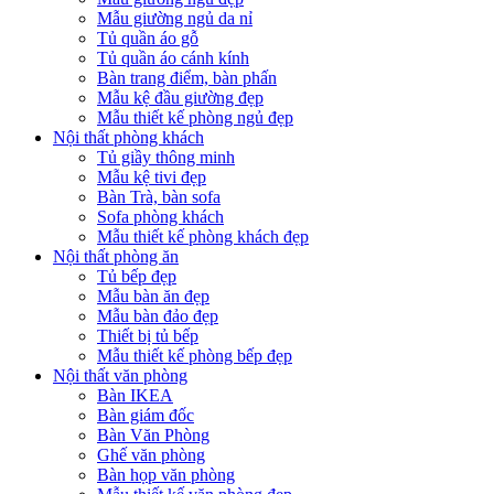
Mẫu giường ngủ da nỉ
Tủ quần áo gỗ
Tủ quần áo cánh kính
Bàn trang điểm, bàn phấn
Mẫu kệ đầu giường đẹp
Mẫu thiết kế phòng ngủ đẹp
Nội thất phòng khách
Tủ giầy thông minh
Mẫu kệ tivi đẹp
Bàn Trà, bàn sofa
Sofa phòng khách
Mẫu thiết kế phòng khách đẹp
Nội thất phòng ăn
Tủ bếp đẹp
Mẫu bàn ăn đẹp
Mẫu bàn đảo đẹp
Thiết bị tủ bếp
Mẫu thiết kế phòng bếp đẹp
Nội thất văn phòng
Bàn IKEA
Bàn giám đốc
Bàn Văn Phòng
Ghế văn phòng
Bàn họp văn phòng