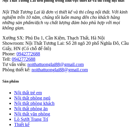
Nội Thất Tương Lai tiên phong trong lĩnh vực thiết kế và thi công nội thất
Nội Thất Tương Lai là đơn vị thiết kế và thi công nội thất. Với kinh
nghiệm trên 10 năm, chúng tôi luôn mang đến cho khách hàng
những sản phẩm/dịch vụ chất lượng đảm bảo phù hợp với mọi
không gian.
Xưởng SX:
Phú Đa 1, Cần Kiệm, Thạch Thất, Hà Nội
Showroom:
Nội Thất Tương Lai: Số 28 ngõ 20 phố Nghĩa Đô, Cầu
Giấy, HN (Có chỗ để ôtô)
Phone:
0942772688
Tell:
0942772688
Tư vấn viên:
noithattuonglai88@gmail.com
Phòng thiết kế:
noithattuonglai88@gmail.com
Sản phẩm
Nội thất trẻ em
Nội thất phòng ngủ
Nội thất phòng khách
Nội thất phòng ăn
Nội thất văn phòng
Lò Sưởi Trang Trí
Thiết kế