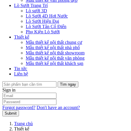
Mẫu thiết kế văn phòng đẹp
Lò Sưởi Trang Trí
Lò sưởi 3D
Lò Sưởi 4D Hơi Nước
Lò Sưởi Hiện Đại
Lò Sưởi Tân Cổ Điển
Phụ Kiện Lò Sưởi
Thiết kế
Mẫu thiết kế nội thất chung cư
Mẫu thiết kế nội thất nhà phố
Mẫu thiết kế nội thất showroom
Mẫu thiết kế nội thất văn phòng
Mẫu thiết kế nội thất khách sạn
Tin tức
Liên hệ
Tìm ngay
Sign in
Forgot password?
Don't have an account?
Submit
Trang chủ
Thiết kế