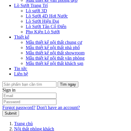
Mẫu thiết kế văn phòng đẹp
Lò Sưởi Trang Trí
Lò sưởi 3D
Lò Sưởi 4D Hơi Nước
Lò Sưởi Hiện Đại
Lò Sưởi Tân Cổ Điển
Phụ Kiện Lò Sưởi
Thiết kế
Mẫu thiết kế nội thất chung cư
Mẫu thiết kế nội thất nhà phố
Mẫu thiết kế nội thất showroom
Mẫu thiết kế nội thất văn phòng
Mẫu thiết kế nội thất khách sạn
Tin tức
Liên hệ
Tìm ngay
Sign in
Forgot password?
Don't have an account?
Submit
Trang chủ
Nội thất phòng khách