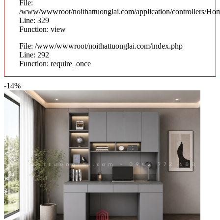
File:
/www/wwwroot/noithattuonglai.com/application/controllers/Ho
Line: 329
Function: view
File: /www/wwwroot/noithattuonglai.com/index.php
Line: 292
Function: require_once
-14%