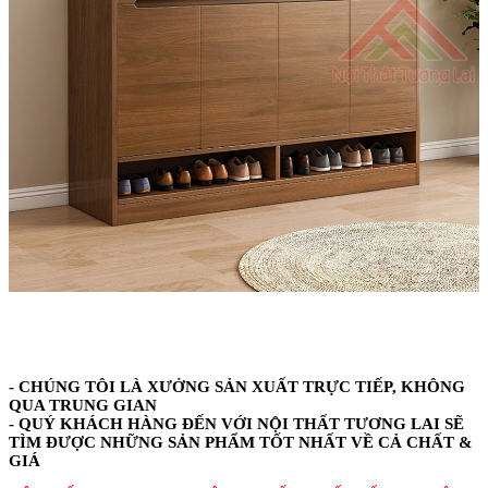
- CHÚNG TÔI LÀ XƯỞNG SẢN XUẤT TRỰC TIẾP, KHÔNG
QUA TRUNG GIAN
- QUÝ KHÁCH HÀNG ĐẾN VỚI NỘI THẤT TƯƠNG LAI SẼ
TÌM ĐƯỢC NHỮNG SẢN PHẨM TỐT NHẤT VỀ CẢ CHẤT &
GIÁ