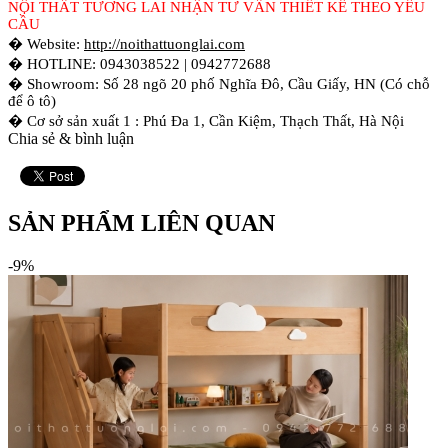
NỘI THẤT TƯƠNG LAI NHẬN TƯ VẤN THIẾT KẾ THEO YÊU
CẦU
� Website:
http://noithattuonglai.com
� HOTLINE: 0943038522 | 0942772688
� Showroom: Số 28 ngõ 20 phố Nghĩa Đô, Cầu Giấy, HN (Có chỗ
để ô tô)
� Cơ sở sản xuất 1 : Phú Đa 1, Cần Kiệm, Thạch Thất, Hà Nội
Chia sẻ & bình luận
SẢN PHẨM LIÊN QUAN
-9%