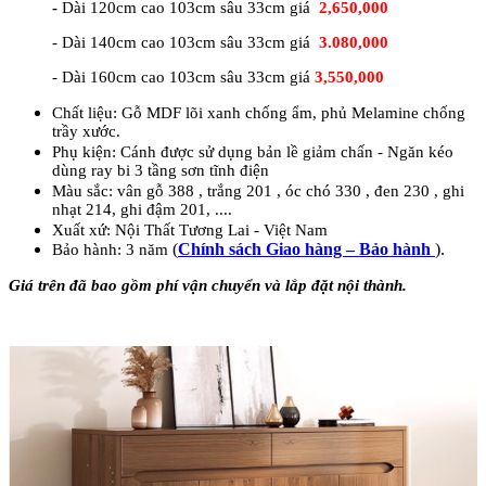
-
Dài 120cm cao 103cm sâu 33cm giá
2,650,000
- Dài 140cm cao 103cm sâu 33cm giá
3.0
80,000
- Dài 160cm cao 103cm sâu 33cm giá
3,550,000
Chất liệu: Gỗ MDF lõi xanh chống ẩm, phủ Melamine chống
trầy xước.
Phụ kiện: Cánh được sử dụng bản lề giảm chấn - Ngăn kéo
dùng ray bi 3 tầng sơn tĩnh điện
Màu sắc: vân gỗ 388 , trắng 201 , óc chó 330 , đen 230 , ghi
nhạt 214, ghi đậm 201, ....
Xuất xứ: Nội Thất Tương Lai - Việt Nam
(
Chính sách Giao hàng – Bảo hành
).
Bảo hành: 3 năm
Giá trên đã bao gồm phí vận chuyển và lắp đặt nội thành.