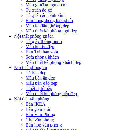
Mẫu giường ngủ da nỉ
Tủ quần áo gỗ
Tủ quần áo cánh kính
Bàn trang điểm, bàn phấn
Mẫu kệ đầu giường đẹp
Mẫu thiết kế phòng ngủ đẹp
Nội thất phòng khách
Tủ giầy thông minh
Mẫu kệ tivi đẹp
Bàn Trà, bàn sofa
Sofa phòng khách
Mẫu thiết kế phòng khách đẹp
Nội thất phòng ăn
Tủ bếp đẹp
Mẫu bàn ăn đẹp
Mẫu bàn đảo đẹp
Thiết bị tủ bếp
Mẫu thiết kế phòng bếp đẹp
Nội thất văn phòng
Bàn IKEA
Bàn giám đốc
Bàn Văn Phòng
Ghế văn phòng
Bàn họp văn phòng