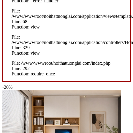
Function: _error_handler
File:
/www/wwwroot/noithattuonglai.com/application/views/template
Line: 68
Function: view
File:
/www/wwwroot/noithattuonglai.com/application/controllers/Ho
Line: 329
Function: view
File: /www/wwwroot/noithattuonglai.com/index.php
Line: 292
Function: require_once
-20%