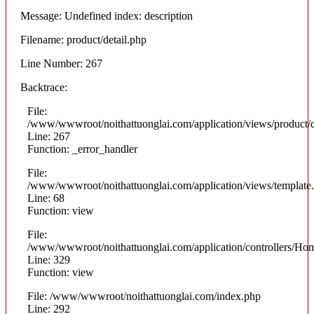
Message: Undefined index: description
Filename: product/detail.php
Line Number: 267
Backtrace:
File:
/www/wwwroot/noithattuonglai.com/application/views/product/d
Line: 267
Function: _error_handler
File:
/www/wwwroot/noithattuonglai.com/application/views/template
Line: 68
Function: view
File:
/www/wwwroot/noithattuonglai.com/application/controllers/Ho
Line: 329
Function: view
File: /www/wwwroot/noithattuonglai.com/index.php
Line: 292