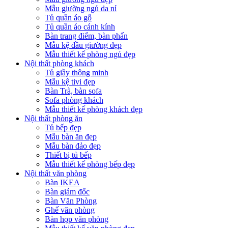
Mẫu giường ngủ da nỉ
Tủ quần áo gỗ
Tủ quần áo cánh kính
Bàn trang điểm, bàn phấn
Mẫu kệ đầu giường đẹp
Mẫu thiết kế phòng ngủ đẹp
Nội thất phòng khách
Tủ giầy thông minh
Mẫu kệ tivi đẹp
Bàn Trà, bàn sofa
Sofa phòng khách
Mẫu thiết kế phòng khách đẹp
Nội thất phòng ăn
Tủ bếp đẹp
Mẫu bàn ăn đẹp
Mẫu bàn đảo đẹp
Thiết bị tủ bếp
Mẫu thiết kế phòng bếp đẹp
Nội thất văn phòng
Bàn IKEA
Bàn giám đốc
Bàn Văn Phòng
Ghế văn phòng
Bàn họp văn phòng