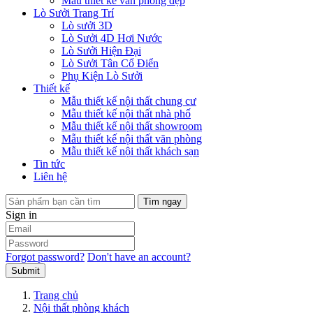
Mẫu thiết kế văn phòng đẹp
Lò Sưởi Trang Trí
Lò sưởi 3D
Lò Sưởi 4D Hơi Nước
Lò Sưởi Hiện Đại
Lò Sưởi Tân Cổ Điển
Phụ Kiện Lò Sưởi
Thiết kế
Mẫu thiết kế nội thất chung cư
Mẫu thiết kế nội thất nhà phố
Mẫu thiết kế nội thất showroom
Mẫu thiết kế nội thất văn phòng
Mẫu thiết kế nội thất khách sạn
Tin tức
Liên hệ
Tìm ngay
Sign in
Forgot password?
Don't have an account?
Submit
Trang chủ
Nội thất phòng khách