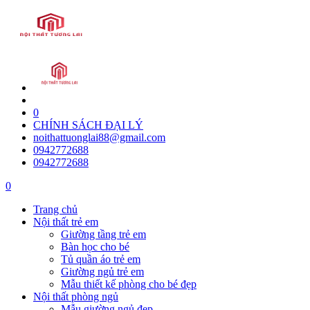
0
CHÍNH SÁCH ĐẠI LÝ
noithattuonglai88@gmail.com
0942772688
0942772688
0
Trang chủ
Nội thất trẻ em
Giường tầng trẻ em
Bàn học cho bé
Tủ quần áo trẻ em
Giường ngủ trẻ em
Mẫu thiết kế phòng cho bé đẹp
Nội thất phòng ngủ
Mẫu giường ngủ đẹp