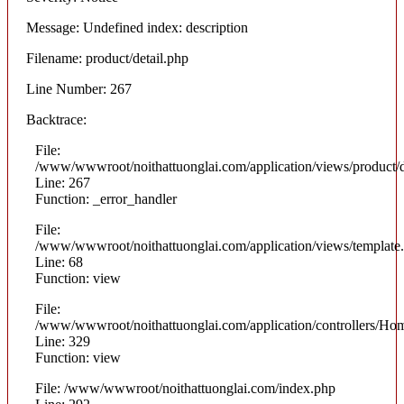
Message: Undefined index: description
Filename: product/detail.php
Line Number: 267
Backtrace:
File:
/www/wwwroot/noithattuonglai.com/application/views/product/d
Line: 267
Function: _error_handler
File:
/www/wwwroot/noithattuonglai.com/application/views/template
Line: 68
Function: view
File:
/www/wwwroot/noithattuonglai.com/application/controllers/Ho
Line: 329
Function: view
File: /www/wwwroot/noithattuonglai.com/index.php