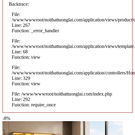
Backtrace:
File:
/www/wwwroot/noithattuonglai.com/application/views/product/d
Line: 267
Function: _error_handler
File:
/www/wwwroot/noithattuonglai.com/application/views/template
Line: 68
Function: view
File:
/www/wwwroot/noithattuonglai.com/application/controllers/Ho
Line: 329
Function: view
File: /www/wwwroot/noithattuonglai.com/index.php
Line: 292
Function: require_once
-8%