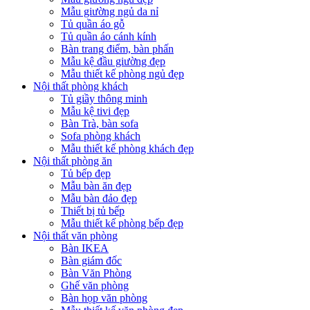
Mẫu giường ngủ da nỉ
Tủ quần áo gỗ
Tủ quần áo cánh kính
Bàn trang điểm, bàn phấn
Mẫu kệ đầu giường đẹp
Mẫu thiết kế phòng ngủ đẹp
Nội thất phòng khách
Tủ giầy thông minh
Mẫu kệ tivi đẹp
Bàn Trà, bàn sofa
Sofa phòng khách
Mẫu thiết kế phòng khách đẹp
Nội thất phòng ăn
Tủ bếp đẹp
Mẫu bàn ăn đẹp
Mẫu bàn đảo đẹp
Thiết bị tủ bếp
Mẫu thiết kế phòng bếp đẹp
Nội thất văn phòng
Bàn IKEA
Bàn giám đốc
Bàn Văn Phòng
Ghế văn phòng
Bàn họp văn phòng