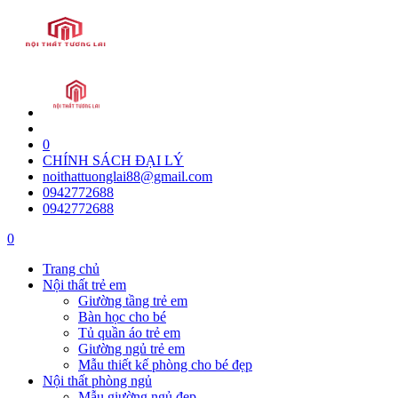
0
CHÍNH SÁCH ĐẠI LÝ
noithattuonglai88@gmail.com
0942772688
0942772688
0
Trang chủ
Nội thất trẻ em
Giường tầng trẻ em
Bàn học cho bé
Tủ quần áo trẻ em
Giường ngủ trẻ em
Mẫu thiết kế phòng cho bé đẹp
Nội thất phòng ngủ
Mẫu giường ngủ đẹp