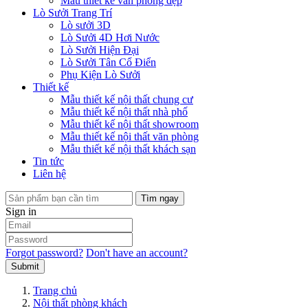
Mẫu thiết kế văn phòng đẹp
Lò Sưởi Trang Trí
Lò sưởi 3D
Lò Sưởi 4D Hơi Nước
Lò Sưởi Hiện Đại
Lò Sưởi Tân Cổ Điển
Phụ Kiện Lò Sưởi
Thiết kế
Mẫu thiết kế nội thất chung cư
Mẫu thiết kế nội thất nhà phố
Mẫu thiết kế nội thất showroom
Mẫu thiết kế nội thất văn phòng
Mẫu thiết kế nội thất khách sạn
Tin tức
Liên hệ
Tìm ngay
Sign in
Forgot password?
Don't have an account?
Submit
Trang chủ
Nội thất phòng khách