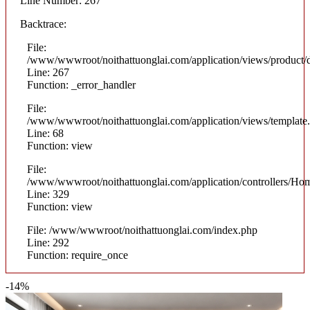
Line Number: 267
Backtrace:
File:
/www/wwwroot/noithattuonglai.com/application/views/product/d
Line: 267
Function: _error_handler
File:
/www/wwwroot/noithattuonglai.com/application/views/template
Line: 68
Function: view
File:
/www/wwwroot/noithattuonglai.com/application/controllers/Ho
Line: 329
Function: view
File: /www/wwwroot/noithattuonglai.com/index.php
Line: 292
Function: require_once
-14%