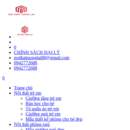
0
CHÍNH SÁCH ĐẠI LÝ
noithattuonglai88@gmail.com
0942772688
0942772688
0
Trang chủ
Nội thất trẻ em
Giường tầng trẻ em
Bàn học cho bé
Tủ quần áo trẻ em
Giường ngủ trẻ em
Mẫu thiết kế phòng cho bé đẹp
Nội thất phòng ngủ
Mẫu giường ngủ đẹp