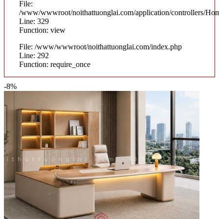
File:
/www/wwwroot/noithattuonglai.com/application/controllers/Ho
Line: 329
Function: view
File: /www/wwwroot/noithattuonglai.com/index.php
Line: 292
Function: require_once
-8%