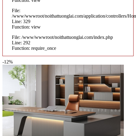
Function: view
File:
/www/wwwroot/noithattuonglai.com/application/controllers/Ho
Line: 329
Function: view
File: /www/wwwroot/noithattuonglai.com/index.php
Line: 292
Function: require_once
-12%