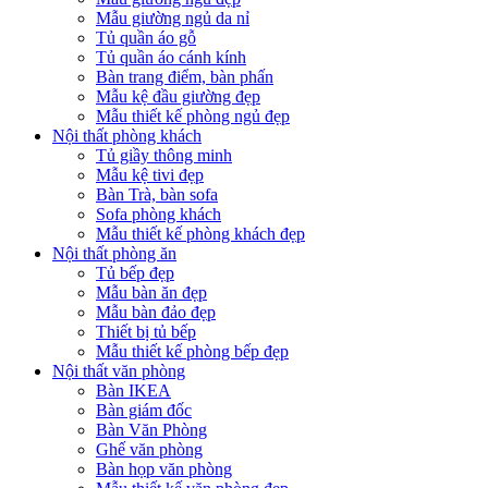
Mẫu giường ngủ da nỉ
Tủ quần áo gỗ
Tủ quần áo cánh kính
Bàn trang điểm, bàn phấn
Mẫu kệ đầu giường đẹp
Mẫu thiết kế phòng ngủ đẹp
Nội thất phòng khách
Tủ giầy thông minh
Mẫu kệ tivi đẹp
Bàn Trà, bàn sofa
Sofa phòng khách
Mẫu thiết kế phòng khách đẹp
Nội thất phòng ăn
Tủ bếp đẹp
Mẫu bàn ăn đẹp
Mẫu bàn đảo đẹp
Thiết bị tủ bếp
Mẫu thiết kế phòng bếp đẹp
Nội thất văn phòng
Bàn IKEA
Bàn giám đốc
Bàn Văn Phòng
Ghế văn phòng
Bàn họp văn phòng