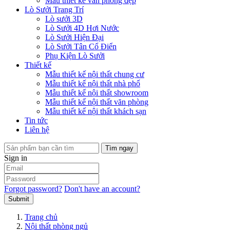
Mẫu thiết kế văn phòng đẹp
Lò Sưởi Trang Trí
Lò sưởi 3D
Lò Sưởi 4D Hơi Nước
Lò Sưởi Hiện Đại
Lò Sưởi Tân Cổ Điển
Phụ Kiện Lò Sưởi
Thiết kế
Mẫu thiết kế nội thất chung cư
Mẫu thiết kế nội thất nhà phố
Mẫu thiết kế nội thất showroom
Mẫu thiết kế nội thất văn phòng
Mẫu thiết kế nội thất khách sạn
Tin tức
Liên hệ
Tìm ngay
Sign in
Forgot password?
Don't have an account?
Submit
Trang chủ
Nội thất phòng ngủ