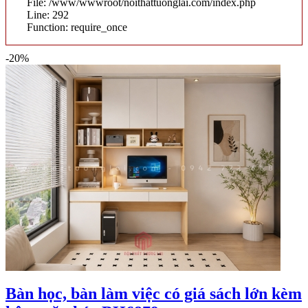
File: /www/wwwroot/noithattuonglai.com/index.php
Line: 292
Function: require_once
-20%
Bàn học, bàn làm việc có giá sách lớn kèm