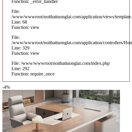
Function: _error_handler
File:
/www/wwwroot/noithattuonglai.com/application/views/template
Line: 68
Function: view
File:
/www/wwwroot/noithattuonglai.com/application/controllers/Ho
Line: 329
Function: view
File: /www/wwwroot/noithattuonglai.com/index.php
Line: 292
Function: require_once
-4%