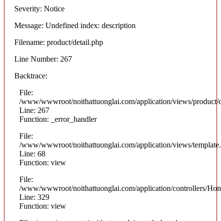
Severity: Notice
Message: Undefined index: description
Filename: product/detail.php
Line Number: 267
Backtrace:
File:
/www/wwwroot/noithattuonglai.com/application/views/product/d
Line: 267
Function: _error_handler
File:
/www/wwwroot/noithattuonglai.com/application/views/template
Line: 68
Function: view
File:
/www/wwwroot/noithattuonglai.com/application/controllers/Ho
Line: 329
Function: view