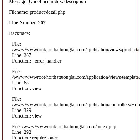
Message: Undefined index: description
Filename: product/detail.php
Line Number: 267
Backtrace:
File:
/www/wwwroot/noithattuonglai.com/application/views/product/d
Line: 267
Function: _error_handler
File:
/www/wwwroot/noithattuonglai.com/application/views/template
Line: 68
Function: view
File:
/www/wwwroot/noithattuonglai.com/application/controllers/Ho
Line: 329
Function: view
File: /www/wwwroot/noithattuonglai.com/index.php
Line: 292
Function: require_once