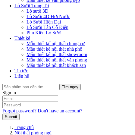
Mẫu thiết kế văn phòng đẹp
Lò Sưởi Trang Trí
Lò sưởi 3D
Lò Sưởi 4D Hơi Nước
Lò Sưởi Hiện Đại
Lò Sưởi Tân Cổ Điển
Phụ Kiện Lò Sưởi
Thiết kế
Mẫu thiết kế nội thất chung cư
Mẫu thiết kế nội thất nhà phố
Mẫu thiết kế nội thất showroom
Mẫu thiết kế nội thất văn phòng
Mẫu thiết kế nội thất khách sạn
Tin tức
Liên hệ
Tìm ngay
Sign in
Forgot password?
Don't have an account?
Submit
Trang chủ
Nội thất phòng ngủ