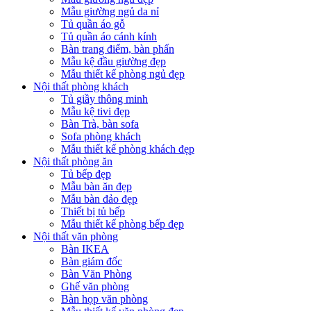
Mẫu giường ngủ da nỉ
Tủ quần áo gỗ
Tủ quần áo cánh kính
Bàn trang điểm, bàn phấn
Mẫu kệ đầu giường đẹp
Mẫu thiết kế phòng ngủ đẹp
Nội thất phòng khách
Tủ giầy thông minh
Mẫu kệ tivi đẹp
Bàn Trà, bàn sofa
Sofa phòng khách
Mẫu thiết kế phòng khách đẹp
Nội thất phòng ăn
Tủ bếp đẹp
Mẫu bàn ăn đẹp
Mẫu bàn đảo đẹp
Thiết bị tủ bếp
Mẫu thiết kế phòng bếp đẹp
Nội thất văn phòng
Bàn IKEA
Bàn giám đốc
Bàn Văn Phòng
Ghế văn phòng
Bàn họp văn phòng