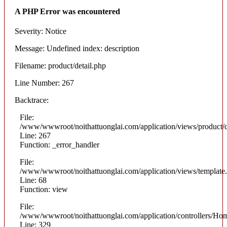
A PHP Error was encountered
Severity: Notice
Message: Undefined index: description
Filename: product/detail.php
Line Number: 267
Backtrace:
File:
/www/wwwroot/noithattuonglai.com/application/views/product/d
Line: 267
Function: _error_handler
File:
/www/wwwroot/noithattuonglai.com/application/views/template
Line: 68
Function: view
File:
/www/wwwroot/noithattuonglai.com/application/controllers/Ho
Line: 329