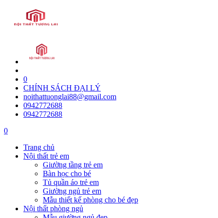
0
CHÍNH SÁCH ĐẠI LÝ
noithattuonglai88@gmail.com
0942772688
0942772688
0
Trang chủ
Nội thất trẻ em
Giường tầng trẻ em
Bàn học cho bé
Tủ quần áo trẻ em
Giường ngủ trẻ em
Mẫu thiết kế phòng cho bé đẹp
Nội thất phòng ngủ
Mẫu giường ngủ đẹp