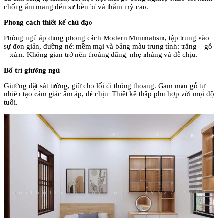
ch
ống ẩm mang
đ
ến sự bền bỉ v
à th
ẩm mỹ cao.
Phong c
ách thi
ết kế chủ
đ
ạo
Ph
òng ng
ủ
áp d
ụng phong c
ách Modern Minimalism, t
ập trung v
ào
s
ự
đơn gi
ản,
đư
ờng n
ét m
ềm mại v
à b
ảng m
àu trung tính: tr
ắng
– g
ỗ
– x
ám. Không gian tr
ở n
ên thoáng
đ
ãng, nh
ẹ nh
àng và d
ễ chịu.
Bố tr
í gi
ư
ờng ngủ
Gi
ư
ờng
đ
ặt s
át t
ư
ờng, giữ cho lối
đi th
ông thoáng. Gam màu g
ỗ tự
nhi
ên t
ạo cảm gi
ác
ấm
áp, d
ễ chịu. Thiết kế thấp ph
ù h
ợp với mọi
đ
ộ
tuổi.