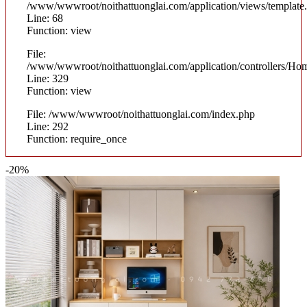
/www/wwwroot/noithattuonglai.com/application/views/template
Line: 68
Function: view
File:
/www/wwwroot/noithattuonglai.com/application/controllers/Ho
Line: 329
Function: view
File: /www/wwwroot/noithattuonglai.com/index.php
Line: 292
Function: require_once
-20%