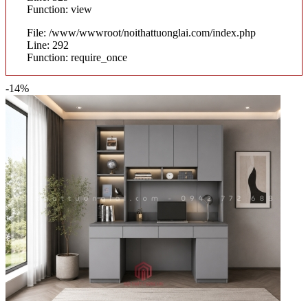
Function: view
File: /www/wwwroot/noithattuonglai.com/index.php
Line: 292
Function: require_once
-14%