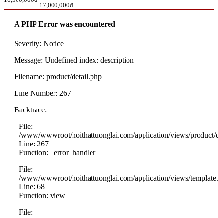
17,000,000đ
A PHP Error was encountered
Severity: Notice
Message: Undefined index: description
Filename: product/detail.php
Line Number: 267
Backtrace:
File:
/www/wwwroot/noithattuonglai.com/application/views/product/d
Line: 267
Function: _error_handler
File:
/www/wwwroot/noithattuonglai.com/application/views/template
Line: 68
Function: view
File: