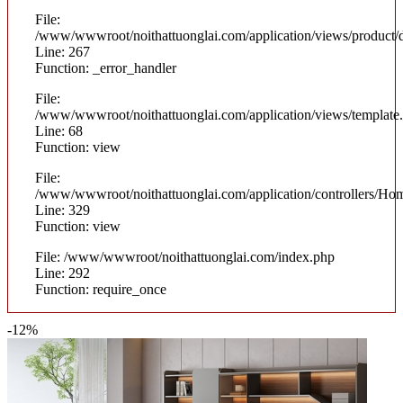
File:
/www/wwwroot/noithattuonglai.com/application/views/product/d
Line: 267
Function: _error_handler
File:
/www/wwwroot/noithattuonglai.com/application/views/template
Line: 68
Function: view
File:
/www/wwwroot/noithattuonglai.com/application/controllers/Ho
Line: 329
Function: view
File: /www/wwwroot/noithattuonglai.com/index.php
Line: 292
Function: require_once
-12%