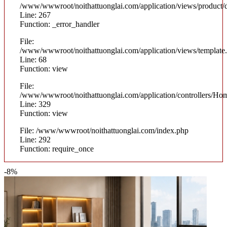
/www/wwwroot/noithattuonglai.com/application/views/product/d
Line: 267
Function: _error_handler
File:
/www/wwwroot/noithattuonglai.com/application/views/template
Line: 68
Function: view
File:
/www/wwwroot/noithattuonglai.com/application/controllers/Ho
Line: 329
Function: view
File: /www/wwwroot/noithattuonglai.com/index.php
Line: 292
Function: require_once
-8%