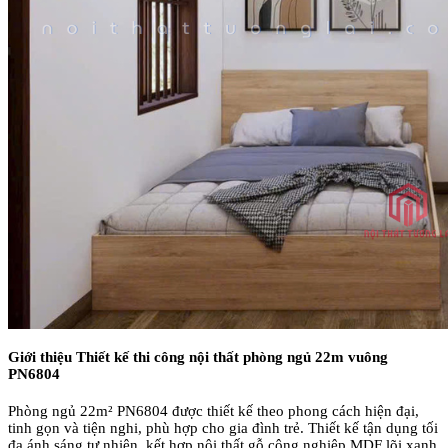
Gi
ới thiệu Thiết kế thi công nội thất phòng ngủ 22m vuông
PN6804
Ph
òng ng
ủ 22m
² PN6804
đư
ợc thiết kế theo phong c
ách hi
ện
đ
ại,
tinh gọn v
à ti
ện nghi, ph
ù h
ợp cho gia
đ
ình tr
ẻ. Thiết kế tận dụng tối
đa
ánh sáng t
ự nhi
ên, k
ết hợp nội thất gỗ c
ông nghi
ệp MDF l
õi xanh