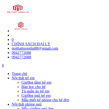
0
CHÍNH SÁCH ĐẠI LÝ
noithattuonglai88@gmail.com
0942772688
0942772688
0
Trang chủ
Nội thất trẻ em
Giường tầng trẻ em
Bàn học cho bé
Tủ quần áo trẻ em
Giường ngủ trẻ em
Mẫu thiết kế phòng cho bé đẹp
Nội thất phòng ngủ
Mẫu giường ngủ đẹp