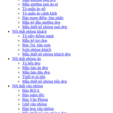
Mẫu giường ngủ da nỉ
Tủ quần áo gỗ
Tủ quần áo cánh kính
Bàn trang điểm, bàn phấn
Mẫu kệ đầu giường đẹp
Mẫu thiết kế phòng ngủ đẹp
Nội thất phòng khách
Tủ giầy thông minh
Mẫu kệ tivi đẹp
Bàn Trà, bàn sofa
Sofa phòng khách
Mẫu thiết kế phòng khách đẹp
Nội thất phòng ăn
Tủ bếp đẹp
Mẫu bàn ăn đẹp
Mẫu bàn đảo đẹp
Thiết bị tủ bếp
Mẫu thiết kế phòng bếp đẹp
Nội thất văn phòng
Bàn IKEA
Bàn giám đốc
Bàn Văn Phòng
Ghế văn phòng
Bàn họp văn phòng