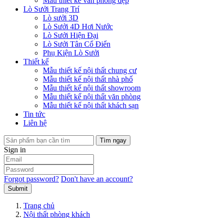
Mẫu thiết kế văn phòng đẹp
Lò Sưởi Trang Trí
Lò sưởi 3D
Lò Sưởi 4D Hơi Nước
Lò Sưởi Hiện Đại
Lò Sưởi Tân Cổ Điển
Phụ Kiện Lò Sưởi
Thiết kế
Mẫu thiết kế nội thất chung cư
Mẫu thiết kế nội thất nhà phố
Mẫu thiết kế nội thất showroom
Mẫu thiết kế nội thất văn phòng
Mẫu thiết kế nội thất khách sạn
Tin tức
Liên hệ
Tìm ngay
Sign in
Forgot password?
Don't have an account?
Submit
Trang chủ
Nội thất phòng khách