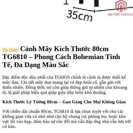
Cánh Mây Kích Thước 80cm
Tủ Giày
TG6810 – Phong Cách Bohemian Tinh
Tế, Đa Dạng Màu Sắc
Đ
ặc
đi
ểm
đ
ộc
đ
áo nh
ất của TG6810 ch
ính là cánh t
ủ
đư
ợc thiết kế
m
ây
đan.
Chi ti
ết m
ây
đan mang l
ại vẻ
đ
ẹp ho
ài c
ổ, gần g
ũi v
ới
thi
ên nhiên.
Đ
ồng thời, n
ó còn giúp thông gió t
ự nhi
ên cho khoang
t
ủ, l
à gi
ải ph
áp hi
ệu quả gi
úp giày dép luôn khô thoáng.
K
ích Th
ư
ớc L
ý T
ư
ởng 80cm
– G
ọn G
àng Cho M
ọi Kh
ông Gian
V
ới chiều d
ài chu
ẩn 80cm, TG6810 l
à l
ựa chọn tuyệt vời cho c
ác
không gian v
ừa v
à nh
ỏ nh
ư căn h
ộ chung c
ư, ph
òng tr
ọ, hoặc khu
vực lối v
ào h
ẹp,
đ
ảm bảo sự c
ân
đ
ối m
à v
ẫn
đ
áp
ứng nhu cầu l
ưu tr
ữ
c
ơ b
ản.