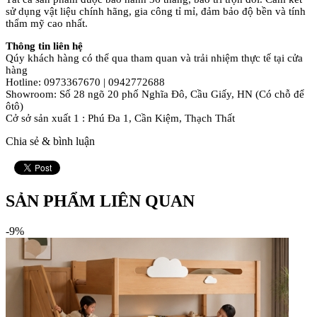
sử dụng vật liệu chính hãng, gia công tỉ mỉ, đảm bảo độ bền và tính
thẩm mỹ cao nhất.
Thông tin liên hệ
Qúy khách hàng có thể qua tham quan và trải nhiệm thực tế tại cửa
hàng
Hotline: 0973367670 | 0942772688
Showroom: Số 28 ngõ 20 phố Nghĩa Đô, Cầu Giấy, HN (Có chỗ để
ôtô)
Cở sở sản xuất 1 : Phú Đa 1, Cần Kiệm, Thạch Thất
Chia sẻ & bình luận
SẢN PHẨM LIÊN QUAN
-9%