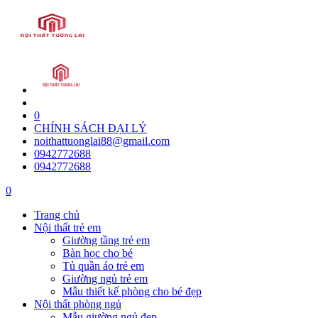
0
CHÍNH SÁCH ĐẠI LÝ
noithattuonglai88@gmail.com
0942772688
0942772688
0
Trang chủ
Nội thất trẻ em
Giường tầng trẻ em
Bàn học cho bé
Tủ quần áo trẻ em
Giường ngủ trẻ em
Mẫu thiết kế phòng cho bé đẹp
Nội thất phòng ngủ
Mẫu giường ngủ đẹp