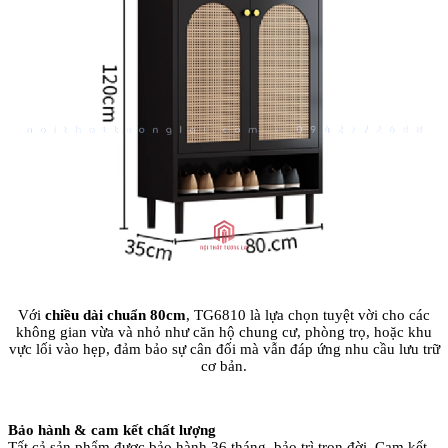
Với
chiều dài chuẩn 80cm
, TG6810 là lựa chọn tuyệt vời cho các
không gian vừa và nhỏ như căn hộ chung cư, phòng trọ, hoặc khu
vực lối vào hẹp, đảm bảo sự cân đối mà vẫn đáp ứng nhu cầu lưu trữ
cơ bản.
Bảo hành & cam kết chất lượng
Tất cả sản phẩm được bảo hành 36 tháng, bảo trì trọn đời. Cam kết