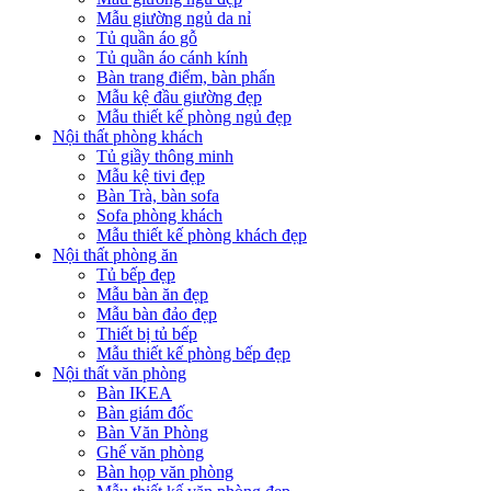
Mẫu giường ngủ da nỉ
Tủ quần áo gỗ
Tủ quần áo cánh kính
Bàn trang điểm, bàn phấn
Mẫu kệ đầu giường đẹp
Mẫu thiết kế phòng ngủ đẹp
Nội thất phòng khách
Tủ giầy thông minh
Mẫu kệ tivi đẹp
Bàn Trà, bàn sofa
Sofa phòng khách
Mẫu thiết kế phòng khách đẹp
Nội thất phòng ăn
Tủ bếp đẹp
Mẫu bàn ăn đẹp
Mẫu bàn đảo đẹp
Thiết bị tủ bếp
Mẫu thiết kế phòng bếp đẹp
Nội thất văn phòng
Bàn IKEA
Bàn giám đốc
Bàn Văn Phòng
Ghế văn phòng
Bàn họp văn phòng