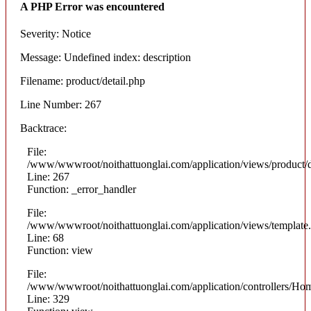
A PHP Error was encountered
Severity: Notice
Message: Undefined index: description
Filename: product/detail.php
Line Number: 267
Backtrace:
File:
/www/wwwroot/noithattuonglai.com/application/views/product/d
Line: 267
Function: _error_handler
File:
/www/wwwroot/noithattuonglai.com/application/views/template
Line: 68
Function: view
File:
/www/wwwroot/noithattuonglai.com/application/controllers/Ho
Line: 329