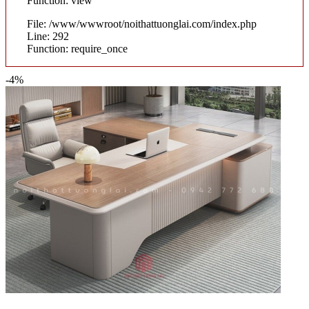
Function: view
File: /www/wwwroot/noithattuonglai.com/index.php
Line: 292
Function: require_once
-4%