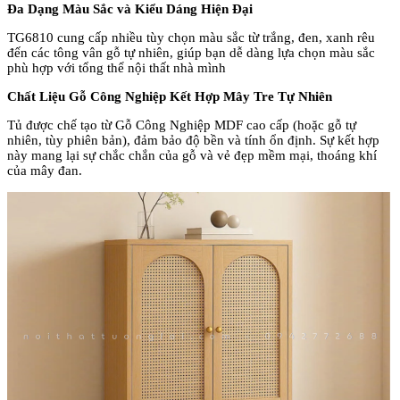
Đa D
ạng M
àu S
ắc v
à Ki
ểu D
áng Hi
ện
Đ
ại
TG6810 cung cấp nhiều t
ùy ch
ọn m
àu s
ắc từ trắng,
đen, xanh r
êu
đ
ến c
ác tông vân g
ỗ tự nhi
ên, giúp b
ạn dễ d
àng l
ựa chọn m
àu s
ắc
ph
ù h
ợp với tổng thể nội thất nh
à mình
Ch
ất Liệu Gỗ C
ông Nghi
ệp Kết Hợp M
ây Tre T
ự Nhi
ên
T
ủ
đư
ợc chế tạo từ Gỗ C
ông Nghi
ệp MDF cao cấp (hoặc gỗ tự
nhi
ên, tùy phiên b
ản),
đ
ảm bảo
đ
ộ bền v
à tính
ổn
đ
ịnh. Sự kết hợp
n
ày mang l
ại sự chắc chắn của gỗ v
à v
ẻ
đ
ẹp mềm mại, tho
áng khí
c
ủa m
ây
đan.