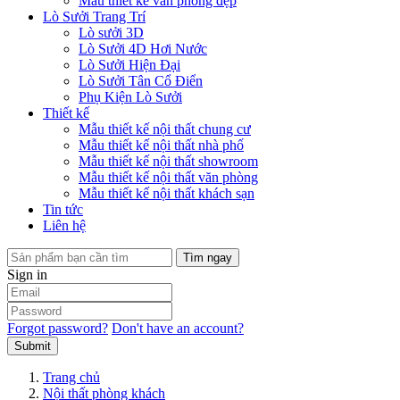
Mẫu thiết kế văn phòng đẹp
Lò Sưởi Trang Trí
Lò sưởi 3D
Lò Sưởi 4D Hơi Nước
Lò Sưởi Hiện Đại
Lò Sưởi Tân Cổ Điển
Phụ Kiện Lò Sưởi
Thiết kế
Mẫu thiết kế nội thất chung cư
Mẫu thiết kế nội thất nhà phố
Mẫu thiết kế nội thất showroom
Mẫu thiết kế nội thất văn phòng
Mẫu thiết kế nội thất khách sạn
Tin tức
Liên hệ
Tìm ngay
Sign in
Forgot password?
Don't have an account?
Submit
Trang chủ
Nội thất phòng khách