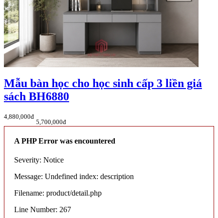
Mẫu bàn học cho học sinh cấp 3 liền giá
sách BH6880
4,880,000đ
5,700,000đ
A PHP Error was encountered
Severity: Notice
Message: Undefined index: description
Filename: product/detail.php
Line Number: 267