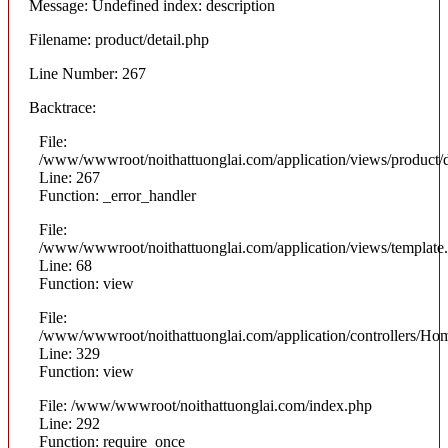
Message: Undefined index: description
Filename: product/detail.php
Line Number: 267
Backtrace:
File:
/www/wwwroot/noithattuonglai.com/application/views/product/d
Line: 267
Function: _error_handler
File:
/www/wwwroot/noithattuonglai.com/application/views/template
Line: 68
Function: view
File:
/www/wwwroot/noithattuonglai.com/application/controllers/Ho
Line: 329
Function: view
File: /www/wwwroot/noithattuonglai.com/index.php
Line: 292
Function: require_once