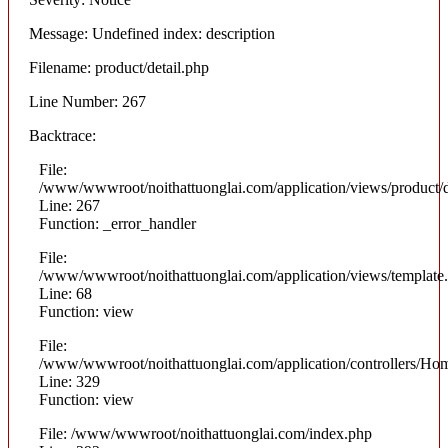
Message: Undefined index: description
Filename: product/detail.php
Line Number: 267
Backtrace:
File:
/www/wwwroot/noithattuonglai.com/application/views/product/d
Line: 267
Function: _error_handler
File:
/www/wwwroot/noithattuonglai.com/application/views/template
Line: 68
Function: view
File:
/www/wwwroot/noithattuonglai.com/application/controllers/Ho
Line: 329
Function: view
File: /www/wwwroot/noithattuonglai.com/index.php