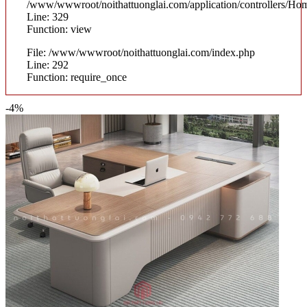
/www/wwwroot/noithattuonglai.com/application/controllers/Ho
Line: 329
Function: view
File: /www/wwwroot/noithattuonglai.com/index.php
Line: 292
Function: require_once
-4%