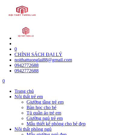
0
CHÍNH SÁCH ĐẠI LÝ
noithattuonglai88@gmail.com
0942772688
0942772688
0
Trang chủ
Nội thất trẻ em
Giường tầng trẻ em
Bàn học cho bé
Tủ quần áo trẻ em
Giường ngủ trẻ em
Mẫu thiết kế phòng cho bé đẹp
Nội thất phòng ngủ
Mẫu giường ngủ đẹp