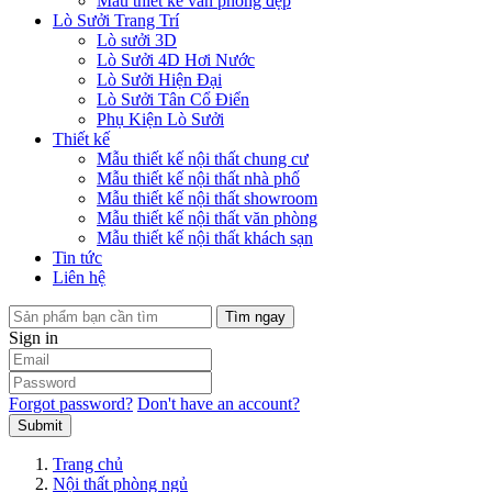
Mẫu thiết kế văn phòng đẹp
Lò Sưởi Trang Trí
Lò sưởi 3D
Lò Sưởi 4D Hơi Nước
Lò Sưởi Hiện Đại
Lò Sưởi Tân Cổ Điển
Phụ Kiện Lò Sưởi
Thiết kế
Mẫu thiết kế nội thất chung cư
Mẫu thiết kế nội thất nhà phố
Mẫu thiết kế nội thất showroom
Mẫu thiết kế nội thất văn phòng
Mẫu thiết kế nội thất khách sạn
Tin tức
Liên hệ
Tìm ngay
Sign in
Forgot password?
Don't have an account?
Submit
Trang chủ
Nội thất phòng ngủ