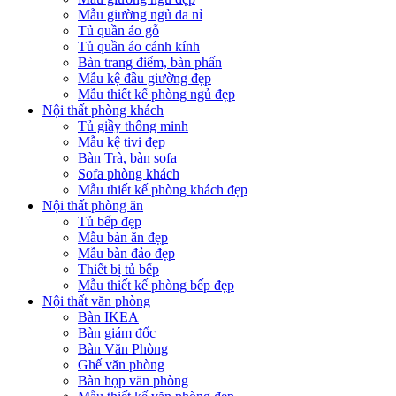
Mẫu giường ngủ da nỉ
Tủ quần áo gỗ
Tủ quần áo cánh kính
Bàn trang điểm, bàn phấn
Mẫu kệ đầu giường đẹp
Mẫu thiết kế phòng ngủ đẹp
Nội thất phòng khách
Tủ giầy thông minh
Mẫu kệ tivi đẹp
Bàn Trà, bàn sofa
Sofa phòng khách
Mẫu thiết kế phòng khách đẹp
Nội thất phòng ăn
Tủ bếp đẹp
Mẫu bàn ăn đẹp
Mẫu bàn đảo đẹp
Thiết bị tủ bếp
Mẫu thiết kế phòng bếp đẹp
Nội thất văn phòng
Bàn IKEA
Bàn giám đốc
Bàn Văn Phòng
Ghế văn phòng
Bàn họp văn phòng