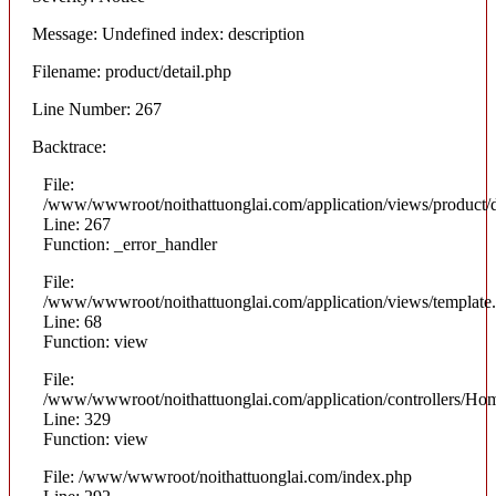
Message: Undefined index: description
Filename: product/detail.php
Line Number: 267
Backtrace:
File:
/www/wwwroot/noithattuonglai.com/application/views/product/d
Line: 267
Function: _error_handler
File:
/www/wwwroot/noithattuonglai.com/application/views/template
Line: 68
Function: view
File:
/www/wwwroot/noithattuonglai.com/application/controllers/Ho
Line: 329
Function: view
File: /www/wwwroot/noithattuonglai.com/index.php