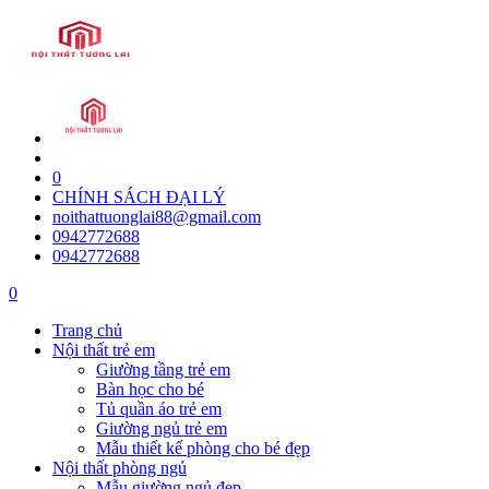
0
CHÍNH SÁCH ĐẠI LÝ
noithattuonglai88@gmail.com
0942772688
0942772688
0
Trang chủ
Nội thất trẻ em
Giường tầng trẻ em
Bàn học cho bé
Tủ quần áo trẻ em
Giường ngủ trẻ em
Mẫu thiết kế phòng cho bé đẹp
Nội thất phòng ngủ
Mẫu giường ngủ đẹp