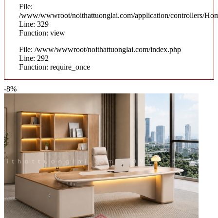
File:
/www/wwwroot/noithattuonglai.com/application/controllers/Ho
Line: 329
Function: view
File: /www/wwwroot/noithattuonglai.com/index.php
Line: 292
Function: require_once
-8%