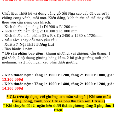
Chất liệu: Thiết kế và đóng bằng gỗ Sồi Nga cao cấp đã qua sử lý
chống cong vênh, mối mọt. Kiểu dáng, kích thước có thể thay đổi
theo yêu cầu riêng của khách.
- Kích thước nệm tầng 1: D1900 x R1200 mm.
- Kích thước nệm tầng 2: D1900 x R1000 mm.
- Kích thước toàn phần: (D x R x C) 2450 x 1280 x 1720mm.
- Màu sắc: Thay đổi theo yêu cầu.
- Xuất xứ:
Nội Thất Tương Lai
- Bảo hành: 1 năm.
* Bộ sản phẩm bao gồm:
khung giường, vai giường, cầu thang, 1
giá sách, 2 bộ thang giường bằng kẽm, 2 bộ giát giường mdf phủ
melamin, và 2 hộc ngăn kéo phía dưới giường.
- Kích thước nệm: Tầng 1: 1900 x 1200, tầng 2: 1900 x 1000, giá:
13.200.000d
- Kích thước nệm: Tầng 1: 1900 x 1400, tầng 2: 1900 x 1200, giá:
14.200.000đ
* Gía trên áp dụng với giường sơn mầu vân gỗ ( Khi sơn mầu
trắng, hồng, xanh, vvv Cty sẽ phụ thu tiền sơn 1 triệu )
* Khi chuyển đổi 2 ngăn kéo dưới thành giường tầng 3
phụ thu: 1
triệu