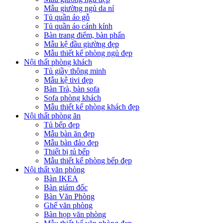
Mẫu giường ngủ da nỉ
Tủ quần áo gỗ
Tủ quần áo cánh kính
Bàn trang điểm, bàn phấn
Mẫu kệ đầu giường đẹp
Mẫu thiết kế phòng ngủ đẹp
Nội thất phòng khách
Tủ giầy thông minh
Mẫu kệ tivi đẹp
Bàn Trà, bàn sofa
Sofa phòng khách
Mẫu thiết kế phòng khách đẹp
Nội thất phòng ăn
Tủ bếp đẹp
Mẫu bàn ăn đẹp
Mẫu bàn đảo đẹp
Thiết bị tủ bếp
Mẫu thiết kế phòng bếp đẹp
Nội thất văn phòng
Bàn IKEA
Bàn giám đốc
Bàn Văn Phòng
Ghế văn phòng
Bàn họp văn phòng