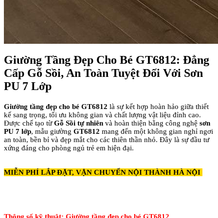
Giường Tầng Đẹp Cho Bé GT6812: Đẳng
Cấp Gỗ Sồi, An Toàn Tuyệt Đối Với Sơn
PU 7 Lớp
Giường tầng đẹp cho bé GT6812
là sự kết hợp hoàn hảo giữa thiết
kế sang trọng, tối ưu không gian và chất lượng vật liệu đỉnh cao.
Được chế tạo từ
Gỗ Sồi tự nhiên
và hoàn thiện bằng công nghệ
sơn
PU 7 lớp
, mẫu giường
GT6812
mang đến một không gian nghỉ ngơi
an toàn, bền bỉ và đẹp mắt cho các thiên thần nhỏ. Đây là sự đầu tư
xứng đáng cho phòng ngủ trẻ em hiện đại.
MIỄN PHÍ LẮP ĐẶT, VẬN CHUYỂN NỘI THÀNH HÀ NỘI
Thông số kỹ thuật: Giường tầng đẹp cho bé GT6812