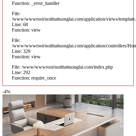
Function: _error_handler
File:
/www/wwwroot/noithattuonglai.com/application/views/template
Line: 68
Function: view
File:
/www/wwwroot/noithattuonglai.com/application/controllers/Ho
Line: 329
Function: view
File: /www/wwwroot/noithattuonglai.com/index.php
Line: 292
Function: require_once
-4%