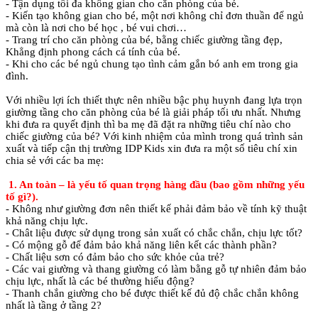
- Tận dụng tối đa không gian cho căn phòng của bé.
- Kiến tạo không gian cho bé, một nơi không chỉ đơn thuần để ngủ
mà còn là nơi cho bé học , bé vui chơi…
- Trang trí cho căn phòng của bé, bằng chiếc giường tầng đẹp,
Khẳng định phong cách cá tính của bé.
- Khi cho các bé ngủ chung tạo tình cảm gắn bó anh em trong gia
đình.
Với nhiều lợi ích thiết thực nên nhiều bậc phụ huynh đang lựa trọn
giường tầng cho căn phòng của bé là giải pháp tối ưu nhất. Nhưng
khi đưa ra quyết định thì ba mẹ đã đặt ra những tiêu chí nào cho
chiếc giường của bé? Với kinh nhiệm của mình trong quá trình sản
xuất và tiếp cận thị trường IDP Kids xin đưa ra một số tiêu chí xin
chia sẻ với các ba mẹ:
1. An toàn – là yếu tố quan trọng hàng đầu (bao gồm những yếu
tố gì?).
- Không như giường đơn nên thiết kế phải đảm bảo về tính kỹ thuật
khả năng chịu lực.
- Chât liệu được sử dụng trong sản xuất có chắc chắn, chịu lực tốt?
- Có mộng gỗ để đảm bảo khả năng liên kết các thành phần?
- Chất liệu sơn có đảm bảo cho sức khỏe của trẻ?
- Các vai giường và thang giường có làm bằng gỗ tự nhiên đảm bảo
chịu lực, nhất là các bé thường hiếu động?
- Thanh chắn giường cho bé được thiết kế đủ độ chắc chắn không
nhất là tầng ở tầng 2?