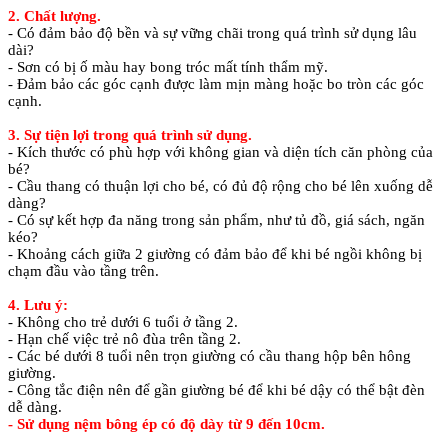
2. Chất lượng.
- Có đảm bảo độ bền và sự vững chãi trong quá trình sử dụng lâu
dài?
- Sơn có bị ố màu hay bong tróc mất tính thẩm mỹ.
- Đảm bảo các góc cạnh được làm mịn màng hoặc bo tròn các góc
cạnh.
3. Sự tiện lợi trong quá trình sử dụng.
- Kích thước có phù hợp với không gian và diện tích căn phòng của
bé?
- Cầu thang có thuận lợi cho bé, có đủ độ rộng cho bé lên xuống dễ
dàng?
- Có sự kết hợp đa năng trong sản phẩm, như tủ đồ, giá sách, ngăn
kéo?
- Khoảng cách giữa 2 giường có đảm bảo để khi bé ngồi không bị
chạm đầu vào tầng trên.
4. Lưu ý:
- Không cho trẻ dưới 6 tuổi ở tầng 2.
- Hạn chế việc trẻ nô đùa trên tầng 2.
- Các bé dưới 8 tuổi nên trọn giường có cầu thang hộp bên hông
giường.
- Công tắc điện nên để gần giường bé để khi bé dậy có thể bật đèn
dễ dàng.
- Sử dụng nệm bông ép có độ dày từ 9 đến 10cm.