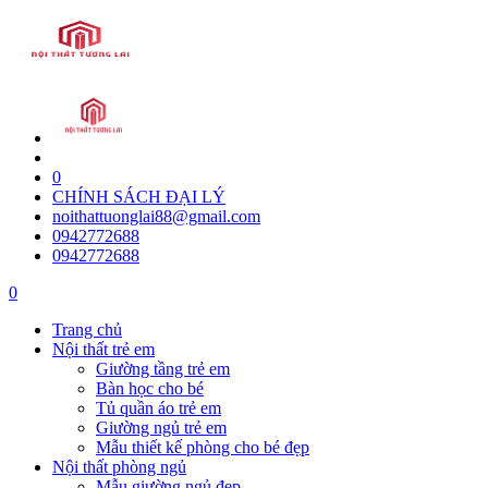
0
CHÍNH SÁCH ĐẠI LÝ
noithattuonglai88@gmail.com
0942772688
0942772688
0
Trang chủ
Nội thất trẻ em
Giường tầng trẻ em
Bàn học cho bé
Tủ quần áo trẻ em
Giường ngủ trẻ em
Mẫu thiết kế phòng cho bé đẹp
Nội thất phòng ngủ
Mẫu giường ngủ đẹp