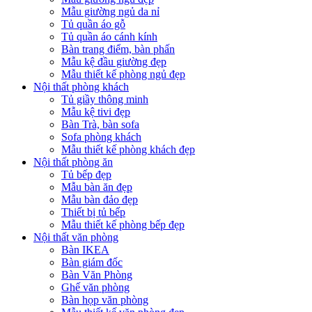
Mẫu giường ngủ da nỉ
Tủ quần áo gỗ
Tủ quần áo cánh kính
Bàn trang điểm, bàn phấn
Mẫu kệ đầu giường đẹp
Mẫu thiết kế phòng ngủ đẹp
Nội thất phòng khách
Tủ giầy thông minh
Mẫu kệ tivi đẹp
Bàn Trà, bàn sofa
Sofa phòng khách
Mẫu thiết kế phòng khách đẹp
Nội thất phòng ăn
Tủ bếp đẹp
Mẫu bàn ăn đẹp
Mẫu bàn đảo đẹp
Thiết bị tủ bếp
Mẫu thiết kế phòng bếp đẹp
Nội thất văn phòng
Bàn IKEA
Bàn giám đốc
Bàn Văn Phòng
Ghế văn phòng
Bàn họp văn phòng