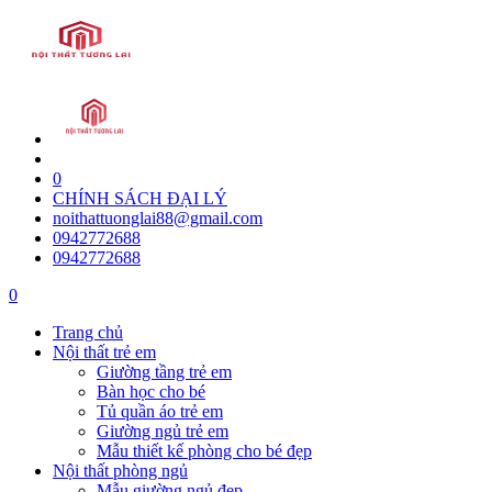
0
CHÍNH SÁCH ĐẠI LÝ
noithattuonglai88@gmail.com
0942772688
0942772688
0
Trang chủ
Nội thất trẻ em
Giường tầng trẻ em
Bàn học cho bé
Tủ quần áo trẻ em
Giường ngủ trẻ em
Mẫu thiết kế phòng cho bé đẹp
Nội thất phòng ngủ
Mẫu giường ngủ đẹp