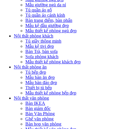
Mẫu giường ngủ da nỉ
Tủ quần áo gỗ
Tủ quần áo cánh kính
Bàn trang điểm, bàn phấn
Mẫu kệ đầu giường đẹp
Mẫu thiết kế phòng ngủ đẹp
Nội thất phòng khách
Tủ giầy thông minh
Mẫu kệ tivi đẹp
Bàn Trà, bàn sofa
Sofa phòng khách
Mẫu thiết kế phòng khách đẹp
Nội thất phòng ăn
Tủ bếp đẹp
Mẫu bàn ăn đẹp
Mẫu bàn đảo đẹp
Thiết bị tủ bếp
Mẫu thiết kế phòng bếp đẹp
Nội thất văn phòng
Bàn IKEA
Bàn giám đốc
Bàn Văn Phòng
Ghế văn phòng
Bàn họp văn phòng