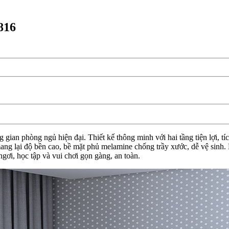
816
an phòng ngủ hiện đại. Thiết kế thông minh với hai tầng tiện lợi, tíc
g lại độ bền cao, bề mặt phủ melamine chống trầy xước, dễ vệ sinh. Mà
gơi, học tập và vui chơi gọn gàng, an toàn.