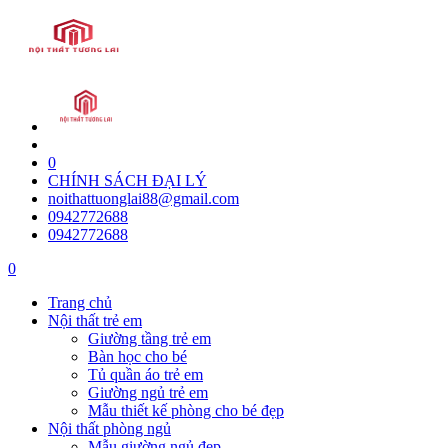
0
CHÍNH SÁCH ĐẠI LÝ
noithattuonglai88@gmail.com
0942772688
0942772688
0
Trang chủ
Nội thất trẻ em
Giường tầng trẻ em
Bàn học cho bé
Tủ quần áo trẻ em
Giường ngủ trẻ em
Mẫu thiết kế phòng cho bé đẹp
Nội thất phòng ngủ
Mẫu giường ngủ đẹp