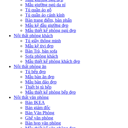
Mẫu giường ngủ da nỉ
Tủ quần áo gỗ
Tủ quần áo cánh kính
Bàn trang điểm, bàn phấn
Mẫu kệ đầu giường đẹp
Mẫu thiết kế phòng ngủ đẹp
Nội thất phòng khách
Tủ giầy thông minh
Mẫu kệ tivi đẹp
Bàn Trà, bàn sofa
Sofa phòng khách
Mẫu thiết kế phòng khách đẹp
Nội thất phòng ăn
Tủ bếp đẹp
Mẫu bàn ăn đẹp
Mẫu bàn đảo đẹp
Thiết bị tủ bếp
Mẫu thiết kế phòng bếp đẹp
Nội thất văn phòng
Bàn IKEA
Bàn giám đốc
Bàn Văn Phòng
Ghế văn phòng
Bàn họp văn phòng