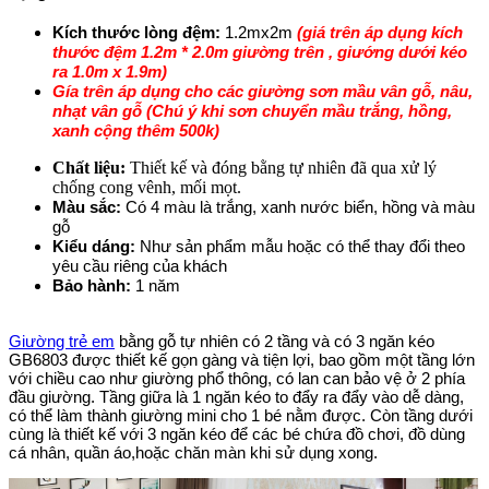
Kích thước lòng đệm:
1.2mx2m
(giá trên áp dụng kích
thước đệm 1.2m * 2.0m giường trên , giướng dưới kéo
ra 1.0m x 1.9m)
Gía trên áp dụng cho các giường sơn mầu vân gỗ, nâu,
nhạt vân gỗ (Chú ý khi sơn chuyển mầu trắng, hồng,
xanh cộng thêm 500k)
Chất liệu:
Thiết kế và đóng bằng tự nhiên đã qua xử lý
chống cong vênh, mối mọt.
Màu sắc:
Có 4 màu là trắng, xanh nước biển, hồng và màu
gỗ
Kiểu dáng:
Như sản phẩm mẫu hoặc có thể thay đổi theo
yêu cầu riêng của khách
Bảo hành:
1 năm
Giường trẻ em
bằng gỗ tự nhiên có 2 tầng và có 3 ngăn kéo
GB6803 được thiết kế gọn gàng và tiện lợi, bao gồm một tầng lớn
với chiều cao như giường phổ thông, có lan can bảo vệ ở 2 phía
đầu giường. Tầng giữa là 1 ngăn kéo to đẩy ra đẩy vào dễ dàng,
có thể làm thành giường mini cho 1 bé nằm được. Còn tầng dưới
cùng là thiết kế với 3 ngăn kéo để các bé chứa đồ chơi, đồ dùng
cá nhân, quần áo,hoặc chăn màn khi sử dụng xong.