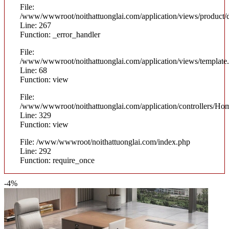
File:
/www/wwwroot/noithattuonglai.com/application/views/product/d
Line: 267
Function: _error_handler
File:
/www/wwwroot/noithattuonglai.com/application/views/template
Line: 68
Function: view
File:
/www/wwwroot/noithattuonglai.com/application/controllers/Ho
Line: 329
Function: view
File: /www/wwwroot/noithattuonglai.com/index.php
Line: 292
Function: require_once
-4%