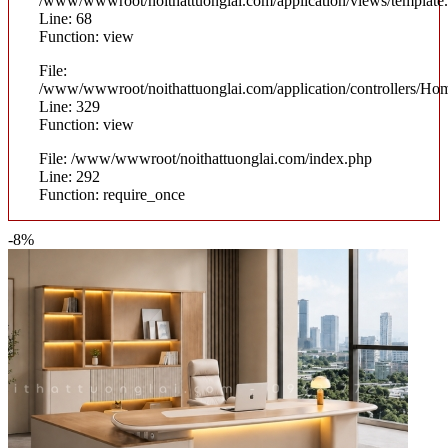
/www/wwwroot/noithattuonglai.com/application/views/template
Line: 68
Function: view
File:
/www/wwwroot/noithattuonglai.com/application/controllers/Ho
Line: 329
Function: view
File: /www/wwwroot/noithattuonglai.com/index.php
Line: 292
Function: require_once
-8%