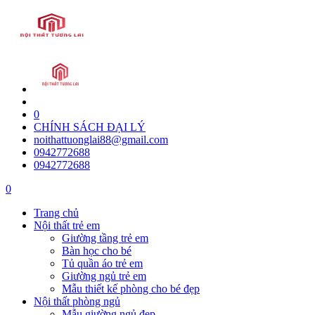
0
CHÍNH SÁCH ĐẠI LÝ
noithattuonglai88@gmail.com
0942772688
0942772688
0
Trang chủ
Nội thất trẻ em
Giường tầng trẻ em
Bàn học cho bé
Tủ quần áo trẻ em
Giường ngủ trẻ em
Mẫu thiết kế phòng cho bé đẹp
Nội thất phòng ngủ
Mẫu giường ngủ đẹp