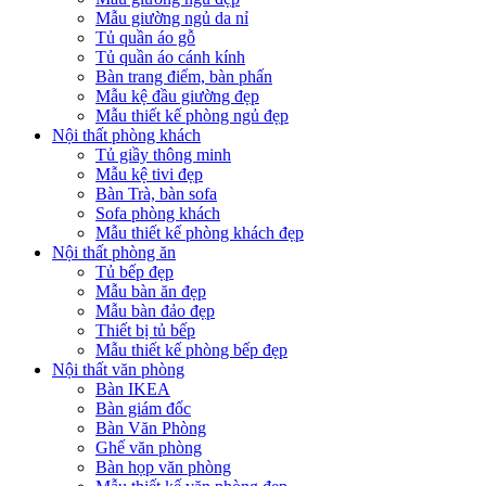
Mẫu giường ngủ da nỉ
Tủ quần áo gỗ
Tủ quần áo cánh kính
Bàn trang điểm, bàn phấn
Mẫu kệ đầu giường đẹp
Mẫu thiết kế phòng ngủ đẹp
Nội thất phòng khách
Tủ giầy thông minh
Mẫu kệ tivi đẹp
Bàn Trà, bàn sofa
Sofa phòng khách
Mẫu thiết kế phòng khách đẹp
Nội thất phòng ăn
Tủ bếp đẹp
Mẫu bàn ăn đẹp
Mẫu bàn đảo đẹp
Thiết bị tủ bếp
Mẫu thiết kế phòng bếp đẹp
Nội thất văn phòng
Bàn IKEA
Bàn giám đốc
Bàn Văn Phòng
Ghế văn phòng
Bàn họp văn phòng