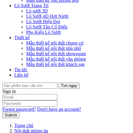
Mẫu thiết kế văn phòng đẹp
Lò Sưởi Trang Trí
Lò sưởi 3D
Lò Sưởi 4D Hơi Nước
Lò Sưởi Hiện Đại
Lò Sưởi Tân Cổ Điển
Phụ Kiện Lò Sưởi
Thiết kế
Mẫu thiết kế nội thất chung cư
Mẫu thiết kế nội thất nhà phố
Mẫu thiết kế nội thất showroom
Mẫu thiết kế nội thất văn phòng
Mẫu thiết kế nội thất khách sạn
Tin tức
Liên hệ
Tìm ngay
Sign in
Forgot password?
Don't have an account?
Submit
Trang chủ
Nội thất phòng ăn