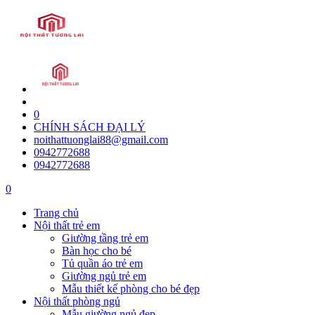
0
CHÍNH SÁCH ĐẠI LÝ
noithattuonglai88@gmail.com
0942772688
0942772688
0
Trang chủ
Nội thất trẻ em
Giường tầng trẻ em
Bàn học cho bé
Tủ quần áo trẻ em
Giường ngủ trẻ em
Mẫu thiết kế phòng cho bé đẹp
Nội thất phòng ngủ
Mẫu giường ngủ đẹp