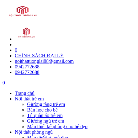
0
CHÍNH SÁCH ĐẠI LÝ
noithattuonglai88@gmail.com
0942772688
0942772688
0
Trang chủ
Nội thất trẻ em
Giường tầng trẻ em
Bàn học cho bé
Tủ quần áo trẻ em
Giường ngủ trẻ em
Mẫu thiết kế phòng cho bé đẹp
Nội thất phòng ngủ
Mẫu giường ngủ đẹp