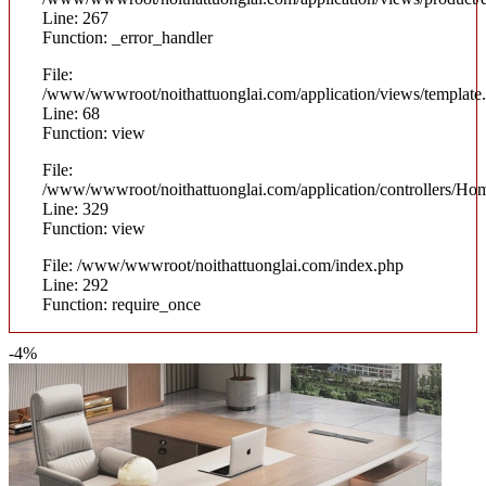
Line: 267
Function: _error_handler
File:
/www/wwwroot/noithattuonglai.com/application/views/template
Line: 68
Function: view
File:
/www/wwwroot/noithattuonglai.com/application/controllers/Ho
Line: 329
Function: view
File: /www/wwwroot/noithattuonglai.com/index.php
Line: 292
Function: require_once
-4%