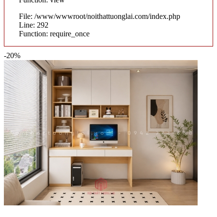
File: /www/wwwroot/noithattuonglai.com/index.php
Line: 292
Function: require_once
-20%