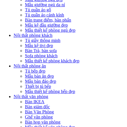
Mẫu giường ngủ da nỉ
Tủ quần áo gỗ
Tủ quần áo cánh kính
Bàn trang điểm, bàn phấn
Mẫu kệ đầu giường đẹp
Mẫu thiết kế phòng ngủ đẹp
Nội thất phòng khách
Tủ giầy thông minh
Mẫu kệ tivi đẹp
Bàn Trà, bàn sofa
Sofa phòng khách
Mẫu thiết kế phòng khách đẹp
Nội thất phòng ăn
Tủ bếp đẹp
Mẫu bàn ăn đẹp
Mẫu bàn đảo đẹp
Thiết bị tủ bếp
Mẫu thiết kế phòng bếp đẹp
Nội thất văn phòng
Bàn IKEA
Bàn giám đốc
Bàn Văn Phòng
Ghế văn phòng
Bàn họp văn phòng