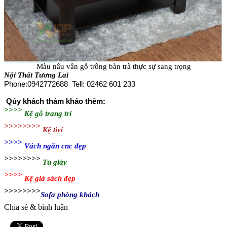
Màu nâu vân gỗ trông bàn trà thực sự sang trọng
Nội Thất Tương Lai
Phone:0942772688 Tell: 02462 601 233
Qúy khách thảm khảo thêm:
>>>>
Kệ gỗ trang trí
>>>>>>>>
Kệ tivi
>>>>
Vách ngăn cnc đẹp
>>>>>>>>
Tủ giày
>>>>
Kệ giá sách đẹp
>>>>>>>>
Sofa phòng khách
Chia sẻ & bình luận