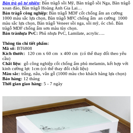
Bàn trà gỗ tự nhiên
:
Bàn tràgỗ sồi Mỹ, Bàn tràgỗ sồi Nga, Bàn tràgỗ
xoan đào, Bàn tràgỗ Hoàng Anh Gia Lai…
Bàn tràgỗ công nghiệp:
Bàn tràgỗ MDF cốt chống ẩm an cường
1000 màu sắc lựa chọn, Bàn tràgỗ MFC chống ẩm an cường 1000
màu sắc lựa chọn, Bàn tràgỗ Veneer sồi nga, sồi mỹ, óc chó. Bàn
tràgỗ MDF chống ẩm sơn màu tùy chọn.
Bàn trànhựa PvC:
Phủ nhựa PvC, Lamilate, acrylic….
Thông tin chi tiết phẩm:
Mã số:
BT6808
Kích thước:
120 cm x 60 cm x 400 cm (có thể thay đổi theo yêu
cầu)
Chất liệu:
gỗ công nghiệp cốt chống ẩm phủ melamin, kết hợp với
kinh cường lực 1cm (có thể thay đổi chất liệu)
Màu sắc:
trắng, nâu, vân gỗ (1000 màu cho khách hàng lựa chọn)
Bảo hàng:
12 tháng
Thời gian giao hàng:
5 - 7 ngày