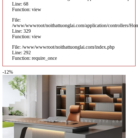
Line: 68
Function: view
File:
/www/wwwroot/noithattuonglai.com/application/controllers/Ho
Line: 329
Function: view
File: /www/wwwroot/noithattuonglai.com/index.php
Line: 292
Function: require_once
-12%