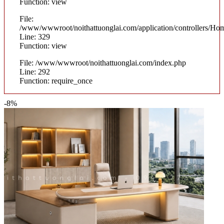
Function: view
File:
/www/wwwroot/noithattuonglai.com/application/controllers/Ho
Line: 329
Function: view
File: /www/wwwroot/noithattuonglai.com/index.php
Line: 292
Function: require_once
-8%