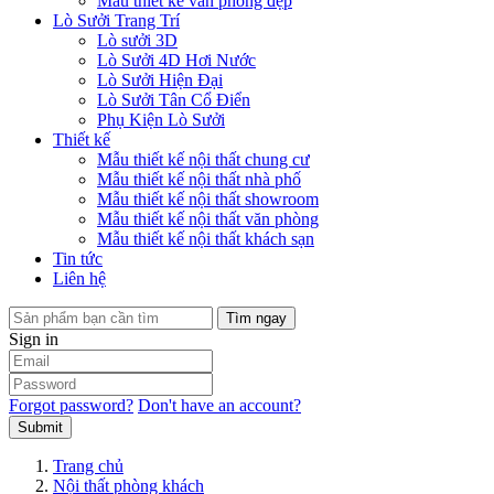
Mẫu thiết kế văn phòng đẹp
Lò Sưởi Trang Trí
Lò sưởi 3D
Lò Sưởi 4D Hơi Nước
Lò Sưởi Hiện Đại
Lò Sưởi Tân Cổ Điển
Phụ Kiện Lò Sưởi
Thiết kế
Mẫu thiết kế nội thất chung cư
Mẫu thiết kế nội thất nhà phố
Mẫu thiết kế nội thất showroom
Mẫu thiết kế nội thất văn phòng
Mẫu thiết kế nội thất khách sạn
Tin tức
Liên hệ
Tìm ngay
Sign in
Forgot password?
Don't have an account?
Submit
Trang chủ
Nội thất phòng khách