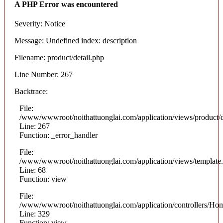
A PHP Error was encountered
Severity: Notice
Message: Undefined index: description
Filename: product/detail.php
Line Number: 267
Backtrace:
File:
/www/wwwroot/noithattuonglai.com/application/views/product/d
Line: 267
Function: _error_handler
File:
/www/wwwroot/noithattuonglai.com/application/views/template
Line: 68
Function: view
File:
/www/wwwroot/noithattuonglai.com/application/controllers/Ho
Line: 329
Function: view