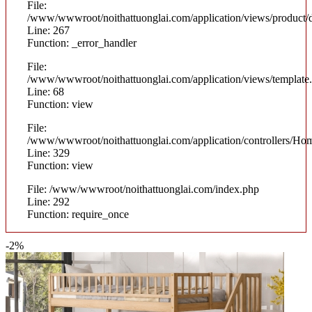
File:
/www/wwwroot/noithattuonglai.com/application/views/product/d
Line: 267
Function: _error_handler
File:
/www/wwwroot/noithattuonglai.com/application/views/template
Line: 68
Function: view
File:
/www/wwwroot/noithattuonglai.com/application/controllers/Ho
Line: 329
Function: view
File: /www/wwwroot/noithattuonglai.com/index.php
Line: 292
Function: require_once
-2%