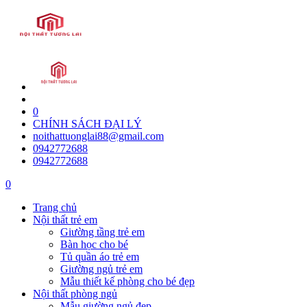
0
CHÍNH SÁCH ĐẠI LÝ
noithattuonglai88@gmail.com
0942772688
0942772688
0
Trang chủ
Nội thất trẻ em
Giường tầng trẻ em
Bàn học cho bé
Tủ quần áo trẻ em
Giường ngủ trẻ em
Mẫu thiết kế phòng cho bé đẹp
Nội thất phòng ngủ
Mẫu giường ngủ đẹp