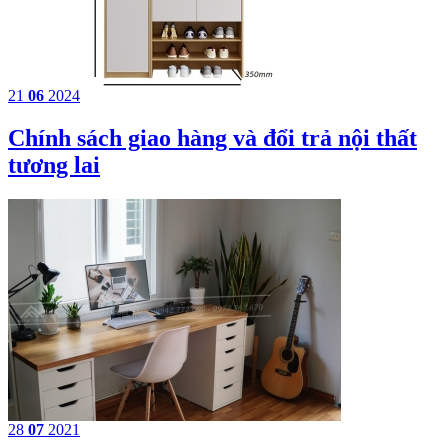
21
06
2024
Chính sách giao hàng và đổi trả nội thất
tương lai
28
07
2021