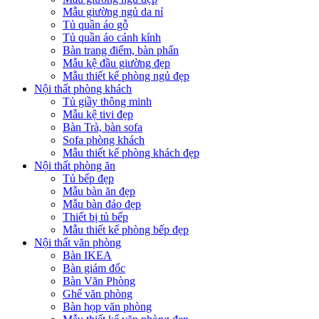
Mẫu giường ngủ da nỉ
Tủ quần áo gỗ
Tủ quần áo cánh kính
Bàn trang điểm, bàn phấn
Mẫu kệ đầu giường đẹp
Mẫu thiết kế phòng ngủ đẹp
Nội thất phòng khách
Tủ giầy thông minh
Mẫu kệ tivi đẹp
Bàn Trà, bàn sofa
Sofa phòng khách
Mẫu thiết kế phòng khách đẹp
Nội thất phòng ăn
Tủ bếp đẹp
Mẫu bàn ăn đẹp
Mẫu bàn đảo đẹp
Thiết bị tủ bếp
Mẫu thiết kế phòng bếp đẹp
Nội thất văn phòng
Bàn IKEA
Bàn giám đốc
Bàn Văn Phòng
Ghế văn phòng
Bàn họp văn phòng