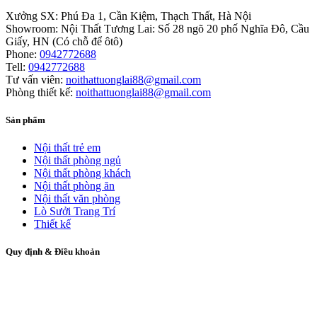
Xưởng SX:
Phú Đa 1, Cần Kiệm, Thạch Thất, Hà Nội
Showroom:
Nội Thất Tương Lai: Số 28 ngõ 20 phố Nghĩa Đô, Cầu
Giấy, HN (Có chỗ để ôtô)
Phone:
0942772688
Tell:
0942772688
Tư vấn viên:
noithattuonglai88@gmail.com
Phòng thiết kế:
noithattuonglai88@gmail.com
Sản phẩm
Nội thất trẻ em
Nội thất phòng ngủ
Nội thất phòng khách
Nội thất phòng ăn
Nội thất văn phòng
Lò Sưởi Trang Trí
Thiết kế
Quy định & Điều khoản