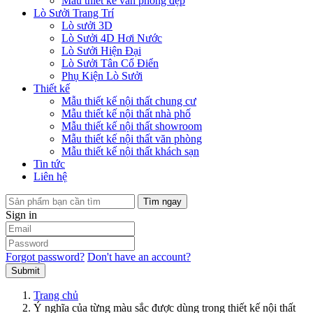
Mẫu thiết kế văn phòng đẹp
Lò Sưởi Trang Trí
Lò sưởi 3D
Lò Sưởi 4D Hơi Nước
Lò Sưởi Hiện Đại
Lò Sưởi Tân Cổ Điển
Phụ Kiện Lò Sưởi
Thiết kế
Mẫu thiết kế nội thất chung cư
Mẫu thiết kế nội thất nhà phố
Mẫu thiết kế nội thất showroom
Mẫu thiết kế nội thất văn phòng
Mẫu thiết kế nội thất khách sạn
Tin tức
Liên hệ
Tìm ngay
Sign in
Forgot password?
Don't have an account?
Submit
Trang chủ
​Ý nghĩa của từng màu sắc được dùng trong thiết kế nội thất