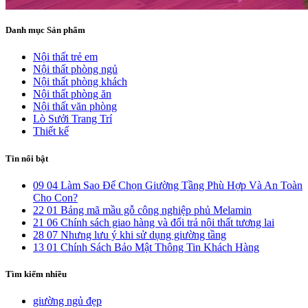
Danh mục Sản phẩm
Nội thất trẻ em
Nội thất phòng ngủ
Nội thất phòng khách
Nội thất phòng ăn
Nội thất văn phòng
Lò Sưởi Trang Trí
Thiết kế
Tin nổi bật
09
04
Làm Sao Để Chọn Giường Tầng Phù Hợp Và An Toàn
Cho Con?
22
01
Bảng mã mầu gỗ công nghiệp phủ Melamin
21
06
Chính sách giao hàng và đổi trả nội thất tương lai
28
07
Nhưng lưu ý khi sử dụng giường tầng
13
01
Chính Sách Bảo Mật Thông Tin Khách Hàng
Tìm kiếm nhiều
giường ngủ đẹp