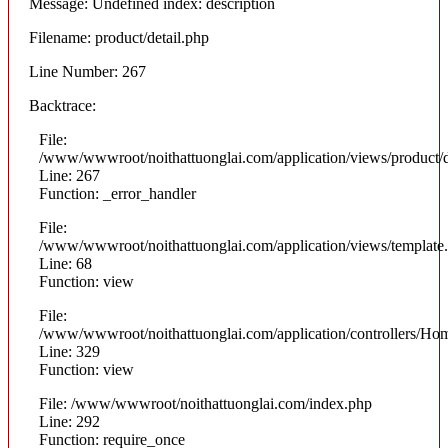
Message: Undefined index: description
Filename: product/detail.php
Line Number: 267
Backtrace:
File:
/www/wwwroot/noithattuonglai.com/application/views/product/d
Line: 267
Function: _error_handler
File:
/www/wwwroot/noithattuonglai.com/application/views/template
Line: 68
Function: view
File:
/www/wwwroot/noithattuonglai.com/application/controllers/Ho
Line: 329
Function: view
File: /www/wwwroot/noithattuonglai.com/index.php
Line: 292
Function: require_once