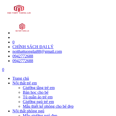
0
CHÍNH SÁCH ĐẠI LÝ
noithattuonglai88@gmail.com
0942772688
0942772688
0
Trang chủ
Nội thất trẻ em
Giường tầng trẻ em
Bàn học cho bé
Tủ quần áo trẻ em
Giường ngủ trẻ em
Mẫu thiết kế phòng cho bé đẹp
Nội thất phòng ngủ
Mẫu giường ngủ đẹp