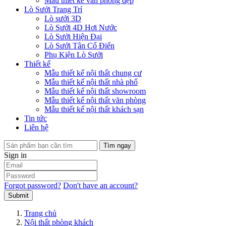
Mẫu thiết kế văn phòng đẹp
Lò Sưởi Trang Trí
Lò sưởi 3D
Lò Sưởi 4D Hơi Nước
Lò Sưởi Hiện Đại
Lò Sưởi Tân Cổ Điển
Phụ Kiện Lò Sưởi
Thiết kế
Mẫu thiết kế nội thất chung cư
Mẫu thiết kế nội thất nhà phố
Mẫu thiết kế nội thất showroom
Mẫu thiết kế nội thất văn phòng
Mẫu thiết kế nội thất khách sạn
Tin tức
Liên hệ
Tìm ngay
Sign in
Forgot password?
Don't have an account?
Submit
Trang chủ
Nội thất phòng khách