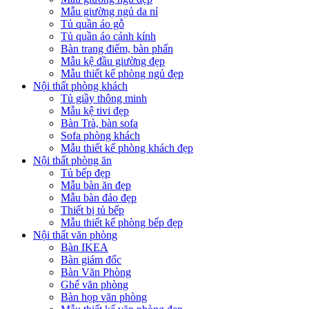
Mẫu giường ngủ da nỉ
Tủ quần áo gỗ
Tủ quần áo cánh kính
Bàn trang điểm, bàn phấn
Mẫu kệ đầu giường đẹp
Mẫu thiết kế phòng ngủ đẹp
Nội thất phòng khách
Tủ giầy thông minh
Mẫu kệ tivi đẹp
Bàn Trà, bàn sofa
Sofa phòng khách
Mẫu thiết kế phòng khách đẹp
Nội thất phòng ăn
Tủ bếp đẹp
Mẫu bàn ăn đẹp
Mẫu bàn đảo đẹp
Thiết bị tủ bếp
Mẫu thiết kế phòng bếp đẹp
Nội thất văn phòng
Bàn IKEA
Bàn giám đốc
Bàn Văn Phòng
Ghế văn phòng
Bàn họp văn phòng