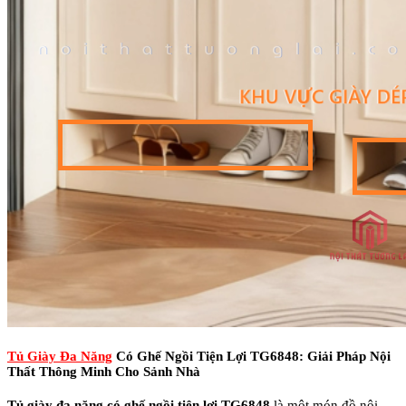
Tủ Giày Đa Năng
Có Ghế Ngồi Tiện Lợi TG6848: Giải Pháp Nội
Thất Thông Minh Cho Sảnh Nhà
Tủ giày đa năng có ghế ngồi tiện lợi TG6848
là một món đồ nội