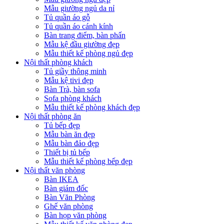
Mẫu giường ngủ da nỉ
Tủ quần áo gỗ
Tủ quần áo cánh kính
Bàn trang điểm, bàn phấn
Mẫu kệ đầu giường đẹp
Mẫu thiết kế phòng ngủ đẹp
Nội thất phòng khách
Tủ giầy thông minh
Mẫu kệ tivi đẹp
Bàn Trà, bàn sofa
Sofa phòng khách
Mẫu thiết kế phòng khách đẹp
Nội thất phòng ăn
Tủ bếp đẹp
Mẫu bàn ăn đẹp
Mẫu bàn đảo đẹp
Thiết bị tủ bếp
Mẫu thiết kế phòng bếp đẹp
Nội thất văn phòng
Bàn IKEA
Bàn giám đốc
Bàn Văn Phòng
Ghế văn phòng
Bàn họp văn phòng