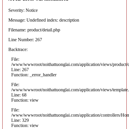
Severity: Notice
Message: Undefined index: description
Filename: product/detail.php
Line Number: 267
Backtrace:
File:
/www/wwwroot/noithattuonglai.com/application/views/product/d
Line: 267
Function: _error_handler
File:
/www/wwwroot/noithattuonglai.com/application/views/template
Line: 68
Function: view
File:
/www/wwwroot/noithattuonglai.com/application/controllers/Ho
Line: 329
Function: view