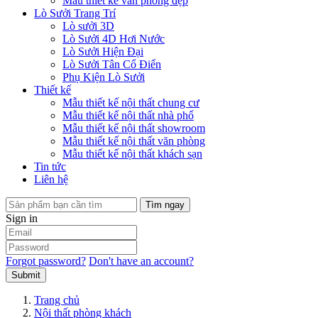
Mẫu thiết kế văn phòng đẹp
Lò Sưởi Trang Trí
Lò sưởi 3D
Lò Sưởi 4D Hơi Nước
Lò Sưởi Hiện Đại
Lò Sưởi Tân Cổ Điển
Phụ Kiện Lò Sưởi
Thiết kế
Mẫu thiết kế nội thất chung cư
Mẫu thiết kế nội thất nhà phố
Mẫu thiết kế nội thất showroom
Mẫu thiết kế nội thất văn phòng
Mẫu thiết kế nội thất khách sạn
Tin tức
Liên hệ
Tìm ngay
Sign in
Forgot password?
Don't have an account?
Submit
Trang chủ
Nội thất phòng khách