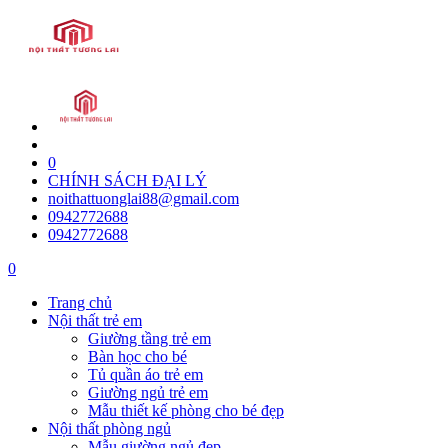
0
CHÍNH SÁCH ĐẠI LÝ
noithattuonglai88@gmail.com
0942772688
0942772688
0
Trang chủ
Nội thất trẻ em
Giường tầng trẻ em
Bàn học cho bé
Tủ quần áo trẻ em
Giường ngủ trẻ em
Mẫu thiết kế phòng cho bé đẹp
Nội thất phòng ngủ
Mẫu giường ngủ đẹp