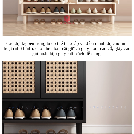
C
ác
đ
ợt
kệ b
ên trong t
ủ c
ó th
ể th
áo l
ắp v
à
đi
ều chỉnh
đ
ộ cao linh
hoạt (nh
ư h
ình), cho phép b
ạn cất giữ cả gi
ày boot cao c
ổ, gi
ày cao
gót ho
ặc hộp gi
ày m
ột c
ách d
ễ d
àng.