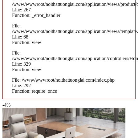
/www/wwwroot/noithattuonglai.com/application/views/product/d
Line: 267
Function: _error_handler
File:
/www/wwwroot/noithattuonglai.com/application/views/template
Line: 68
Function: view
File:
/www/wwwroot/noithattuonglai.com/application/controllers/Ho
Line: 329
Function: view
File: /www/wwwroot/noithattuonglai.com/index.php
Line: 292
Function: require_once
-4%