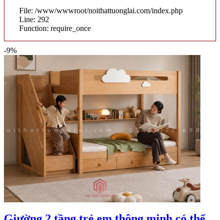
File: /www/wwwroot/noithattuonglai.com/index.php
Line: 292
Function: require_once
-9%
Giường 2 tầng trẻ em thông minh có thể