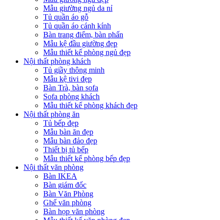
Mẫu giường ngủ da nỉ
Tủ quần áo gỗ
Tủ quần áo cánh kính
Bàn trang điểm, bàn phấn
Mẫu kệ đầu giường đẹp
Mẫu thiết kế phòng ngủ đẹp
Nội thất phòng khách
Tủ giầy thông minh
Mẫu kệ tivi đẹp
Bàn Trà, bàn sofa
Sofa phòng khách
Mẫu thiết kế phòng khách đẹp
Nội thất phòng ăn
Tủ bếp đẹp
Mẫu bàn ăn đẹp
Mẫu bàn đảo đẹp
Thiết bị tủ bếp
Mẫu thiết kế phòng bếp đẹp
Nội thất văn phòng
Bàn IKEA
Bàn giám đốc
Bàn Văn Phòng
Ghế văn phòng
Bàn họp văn phòng