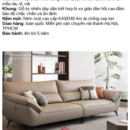
mầu da, nỉ, vải
Khung:
Gỗ tự nhiên dày dặn kết hợp lò xo giàn đàn hồi cao đảm
bảo độ chắc chắn và ổn định
Nệm mút:
Nệm mút cao cấp K43/D40 êm ái chống xẹp lún
Giao hàng:
toàn quốc Miễn phí vận chuyển nội thành
Hà Nội,
TPHCM
Bảo hành:
lên tới 5 năm