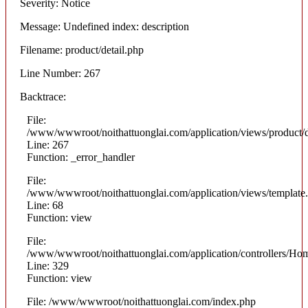
Severity: Notice
Message: Undefined index: description
Filename: product/detail.php
Line Number: 267
Backtrace:
File:
/www/wwwroot/noithattuonglai.com/application/views/product/d
Line: 267
Function: _error_handler
File:
/www/wwwroot/noithattuonglai.com/application/views/template
Line: 68
Function: view
File:
/www/wwwroot/noithattuonglai.com/application/controllers/Ho
Line: 329
Function: view
File: /www/wwwroot/noithattuonglai.com/index.php