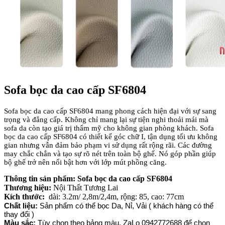
Sofa bọc da cao cấp SF6804
Sofa bọc da cao cấp SF6804 mang phong cách hiện đại với sự sang
trọng và đẳng cấp. Không chỉ mang lại sự tiện nghi thoải mái mà
sofa da còn tạo giá trị thẩm mỹ cho không gian phòng khách. Sofa
bọc da cao cấp SF6804 có thiết kế góc chữ I, tận dụng tối ưu không
gian nhưng vẫn đảm bảo phạm vi sử dụng rất rộng rãi. Các đường
may chắc chắn và tạo sự rõ nét trên toàn bộ ghế. Nó góp phần giúp
bộ ghế trở nên nổi bật hơn với lớp mút phồng căng.
Thông tin sản phẩm: Sofa bọc da cao cấp SF6804
Thương hiệu:
Nội Thất Tương Lai
Kích thước:
dài: 3.2m/ 2,8m/2,4m, rộng: 85, cao: 77cm
Chất liệu:
Sản phẩm có thể bọc Da, Nỉ, Vải ( khách hàng có thể
thay đổi )
Màu sắc:
Tùy chọn theo bảng màu. ZaLo 0942772688 để chọn