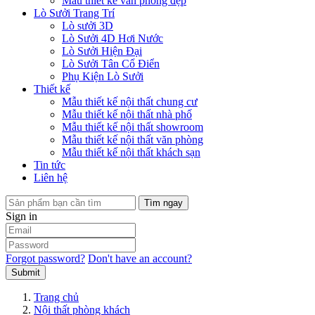
Mẫu thiết kế văn phòng đẹp
Lò Sưởi Trang Trí
Lò sưởi 3D
Lò Sưởi 4D Hơi Nước
Lò Sưởi Hiện Đại
Lò Sưởi Tân Cổ Điển
Phụ Kiện Lò Sưởi
Thiết kế
Mẫu thiết kế nội thất chung cư
Mẫu thiết kế nội thất nhà phố
Mẫu thiết kế nội thất showroom
Mẫu thiết kế nội thất văn phòng
Mẫu thiết kế nội thất khách sạn
Tin tức
Liên hệ
Tìm ngay
Sign in
Forgot password?
Don't have an account?
Submit
Trang chủ
Nội thất phòng khách