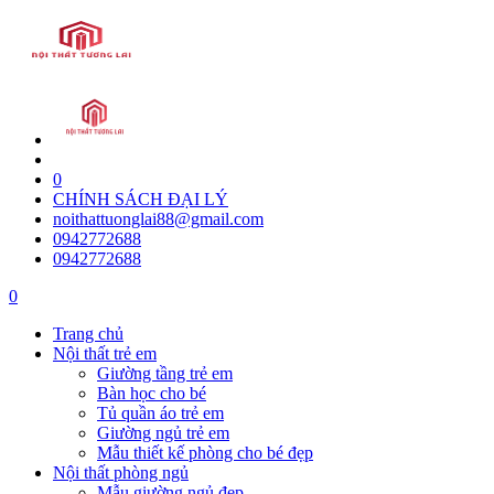
0
CHÍNH SÁCH ĐẠI LÝ
noithattuonglai88@gmail.com
0942772688
0942772688
0
Trang chủ
Nội thất trẻ em
Giường tầng trẻ em
Bàn học cho bé
Tủ quần áo trẻ em
Giường ngủ trẻ em
Mẫu thiết kế phòng cho bé đẹp
Nội thất phòng ngủ
Mẫu giường ngủ đẹp