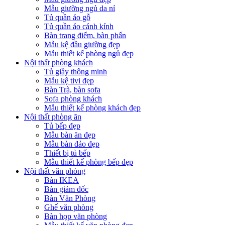
Mẫu giường ngủ da nỉ
Tủ quần áo gỗ
Tủ quần áo cánh kính
Bàn trang điểm, bàn phấn
Mẫu kệ đầu giường đẹp
Mẫu thiết kế phòng ngủ đẹp
Nội thất phòng khách
Tủ giầy thông minh
Mẫu kệ tivi đẹp
Bàn Trà, bàn sofa
Sofa phòng khách
Mẫu thiết kế phòng khách đẹp
Nội thất phòng ăn
Tủ bếp đẹp
Mẫu bàn ăn đẹp
Mẫu bàn đảo đẹp
Thiết bị tủ bếp
Mẫu thiết kế phòng bếp đẹp
Nội thất văn phòng
Bàn IKEA
Bàn giám đốc
Bàn Văn Phòng
Ghế văn phòng
Bàn họp văn phòng