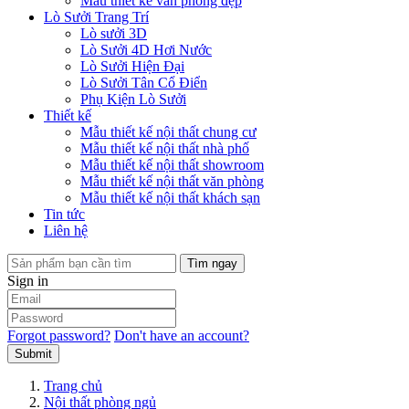
Mẫu thiết kế văn phòng đẹp
Lò Sưởi Trang Trí
Lò sưởi 3D
Lò Sưởi 4D Hơi Nước
Lò Sưởi Hiện Đại
Lò Sưởi Tân Cổ Điển
Phụ Kiện Lò Sưởi
Thiết kế
Mẫu thiết kế nội thất chung cư
Mẫu thiết kế nội thất nhà phố
Mẫu thiết kế nội thất showroom
Mẫu thiết kế nội thất văn phòng
Mẫu thiết kế nội thất khách sạn
Tin tức
Liên hệ
Tìm ngay
Sign in
Forgot password?
Don't have an account?
Submit
Trang chủ
Nội thất phòng ngủ