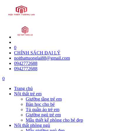
0
CHÍNH SÁCH ĐẠI LÝ
noithattuonglai88@gmail.com
0942772688
0942772688
0
Trang chủ
Nội thất trẻ em
Giường tầng trẻ em
Bàn học cho bé
Tủ quần áo trẻ em
Giường ngủ trẻ em
Mẫu thiết kế phòng cho bé đẹp
Nội thất phòng ngủ
Mẫu giường ngủ đẹp