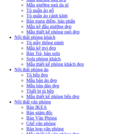
Mẫu giường ngủ da nỉ
Tủ quần áo gỗ
Tủ quần áo cánh kính
Bàn trang điểm, bàn phấn
Mẫu kệ đầu giường đẹp
Mẫu thiết kế phòng ngủ đẹp
Nội thất phòng khách
Tủ giầy thông minh
Mẫu kệ tivi đẹp
Bàn Trà, bàn sofa
Sofa phòng khách
Mẫu thiết kế phòng khách đẹp
Nội thất phòng ăn
Tủ bếp đẹp
Mẫu bàn ăn đẹp
Mẫu bàn đảo đẹp
Thiết bị tủ bếp
Mẫu thiết kế phòng bếp đẹp
Nội thất văn phòng
Bàn IKEA
Bàn giám đốc
Bàn Văn Phòng
Ghế văn phòng
Bàn họp văn phòng