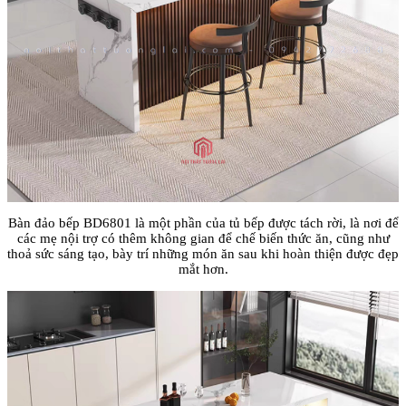
Bàn đảo bếp BD6801 là m
ột phần của tủ bếp
đư
ợc t
ách r
ời, l
à n
ơi đ
ể
c
ác m
ẹ nội trợ c
ó thêm không gian
đ
ể chế biến thức
ăn, cũng như
tho
ả
sức s
áng t
ạo, b
ày trí nh
ững m
ón
ăn sau khi ho
àn thi
ện
đư
ợc
đ
ẹp
mắt h
ơn.