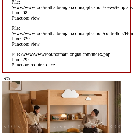
File:
/www/wwwroot/noithattuonglai.com/application/views/template
Line: 68
Function: view
File:
/www/wwwroot/noithattuonglai.com/application/controllers/Ho
Line: 329
Function: view
File: /www/wwwroot/noithattuonglai.com/index.php
Line: 292
Function: require_once
-9%