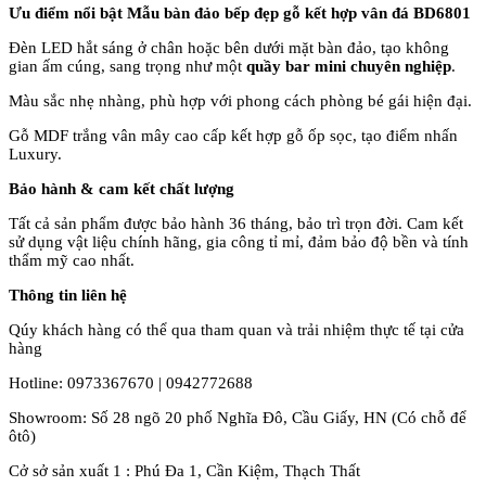
Ưu đi
ểm nổi bật Mẫu b
àn
đ
ảo bếp
đ
ẹp gỗ kết hợp v
ân
đ
á BD6801
Đèn LED hắt sáng ở chân hoặc bên dưới mặt bàn đảo, tạo không
gian ấm cúng, sang trọng như một
quầy bar mini chuyên nghiệp
.
M
àu s
ắc nhẹ nh
àng, phù h
ợp với phong c
ách phòng bé gái hi
ện
đ
ại.
Gỗ MDF trắng v
ân mây cao c
ấp kết hợp gỗ ốp sọc, tạo
đi
ểm nhấn
Luxury.
Bảo h
ành & cam k
ết chất l
ư
ợng
Tất cả sản phẩm
đư
ợc bảo h
ành 36 tháng, b
ảo tr
ì tr
ọn
đ
ời. Cam kết
sử dụng vật liệu ch
ính hãng, gia công t
ỉ mỉ,
đ
ảm bảo
đ
ộ bền v
à tính
th
ẩm mỹ cao nhất.
Th
ông tin liên h
ệ
Q
úy
khách hàng có th
ể qua tham quan v
à tr
ải nhiệm thực tế tại cửa
h
àng
Hotline: 0973367670 | 0942772688
Showroom: S
ố 28 ng
õ 20 ph
ố Ngh
ĩa Đ
ô, C
ầu Giấy, HN (C
ó ch
ỗ
đ
ể
ôtô
)
C
ở sở sản xuất 1 : Ph
ú
Đa 1, C
ần Kiệm, Thạch Thất