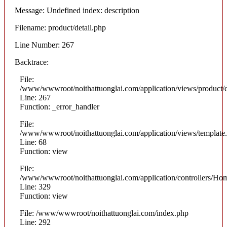
Message: Undefined index: description
Filename: product/detail.php
Line Number: 267
Backtrace:
File:
/www/wwwroot/noithattuonglai.com/application/views/product/d
Line: 267
Function: _error_handler
File:
/www/wwwroot/noithattuonglai.com/application/views/template
Line: 68
Function: view
File:
/www/wwwroot/noithattuonglai.com/application/controllers/Ho
Line: 329
Function: view
File: /www/wwwroot/noithattuonglai.com/index.php
Line: 292