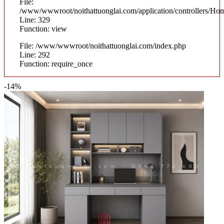
File:
/www/wwwroot/noithattuonglai.com/application/controllers/Ho
Line: 329
Function: view
File: /www/wwwroot/noithattuonglai.com/index.php
Line: 292
Function: require_once
-14%