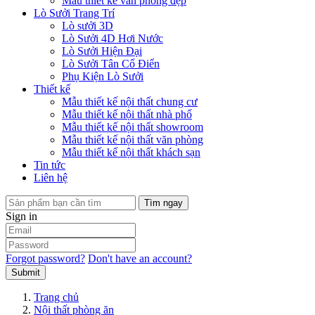
Mẫu thiết kế văn phòng đẹp
Lò Sưởi Trang Trí
Lò sưởi 3D
Lò Sưởi 4D Hơi Nước
Lò Sưởi Hiện Đại
Lò Sưởi Tân Cổ Điển
Phụ Kiện Lò Sưởi
Thiết kế
Mẫu thiết kế nội thất chung cư
Mẫu thiết kế nội thất nhà phố
Mẫu thiết kế nội thất showroom
Mẫu thiết kế nội thất văn phòng
Mẫu thiết kế nội thất khách sạn
Tin tức
Liên hệ
Tìm ngay
Sign in
Forgot password?
Don't have an account?
Submit
Trang chủ
Nội thất phòng ăn