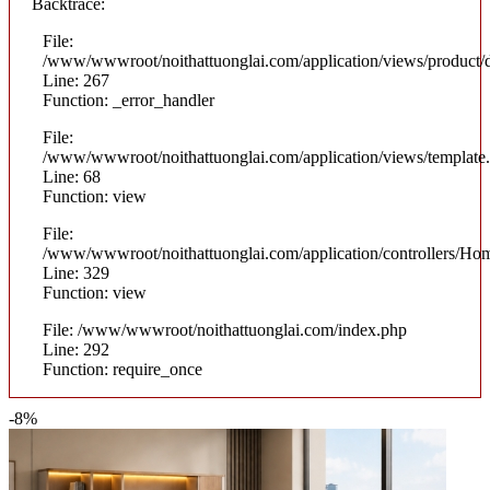
Backtrace:
File:
/www/wwwroot/noithattuonglai.com/application/views/product/d
Line: 267
Function: _error_handler
File:
/www/wwwroot/noithattuonglai.com/application/views/template
Line: 68
Function: view
File:
/www/wwwroot/noithattuonglai.com/application/controllers/Ho
Line: 329
Function: view
File: /www/wwwroot/noithattuonglai.com/index.php
Line: 292
Function: require_once
-8%