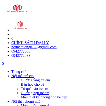
0
CHÍNH SÁCH ĐẠI LÝ
noithattuonglai88@gmail.com
0942772688
0942772688
0
Trang chủ
Nội thất trẻ em
Giường tầng trẻ em
Bàn học cho bé
Tủ quần áo trẻ em
Giường ngủ trẻ em
Mẫu thiết kế phòng cho bé đẹp
Nội thất phòng ngủ
Mẫu giường ngủ đẹp