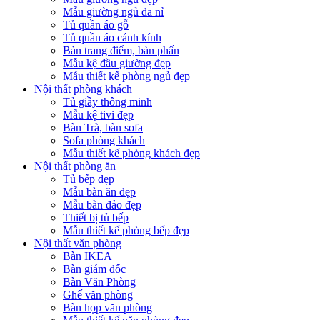
Mẫu giường ngủ da nỉ
Tủ quần áo gỗ
Tủ quần áo cánh kính
Bàn trang điểm, bàn phấn
Mẫu kệ đầu giường đẹp
Mẫu thiết kế phòng ngủ đẹp
Nội thất phòng khách
Tủ giầy thông minh
Mẫu kệ tivi đẹp
Bàn Trà, bàn sofa
Sofa phòng khách
Mẫu thiết kế phòng khách đẹp
Nội thất phòng ăn
Tủ bếp đẹp
Mẫu bàn ăn đẹp
Mẫu bàn đảo đẹp
Thiết bị tủ bếp
Mẫu thiết kế phòng bếp đẹp
Nội thất văn phòng
Bàn IKEA
Bàn giám đốc
Bàn Văn Phòng
Ghế văn phòng
Bàn họp văn phòng