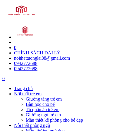
0
CHÍNH SÁCH ĐẠI LÝ
noithattuonglai88@gmail.com
0942772688
0942772688
0
Trang chủ
Nội thất trẻ em
Giường tầng trẻ em
Bàn học cho bé
Tủ quần áo trẻ em
Giường ngủ trẻ em
Mẫu thiết kế phòng cho bé đẹp
Nội thất phòng ngủ
Mẫu giường ngủ đẹp