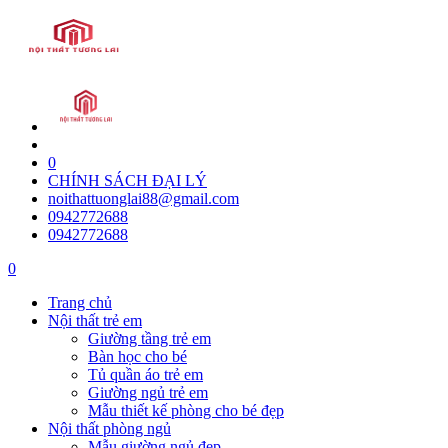
0
CHÍNH SÁCH ĐẠI LÝ
noithattuonglai88@gmail.com
0942772688
0942772688
0
Trang chủ
Nội thất trẻ em
Giường tầng trẻ em
Bàn học cho bé
Tủ quần áo trẻ em
Giường ngủ trẻ em
Mẫu thiết kế phòng cho bé đẹp
Nội thất phòng ngủ
Mẫu giường ngủ đẹp