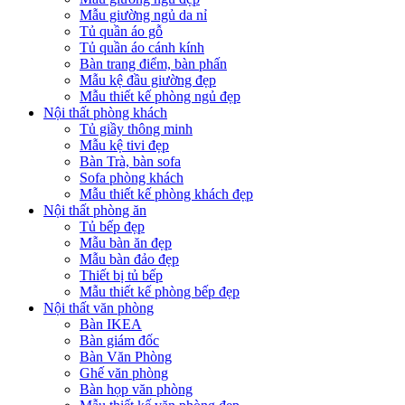
Mẫu giường ngủ da nỉ
Tủ quần áo gỗ
Tủ quần áo cánh kính
Bàn trang điểm, bàn phấn
Mẫu kệ đầu giường đẹp
Mẫu thiết kế phòng ngủ đẹp
Nội thất phòng khách
Tủ giầy thông minh
Mẫu kệ tivi đẹp
Bàn Trà, bàn sofa
Sofa phòng khách
Mẫu thiết kế phòng khách đẹp
Nội thất phòng ăn
Tủ bếp đẹp
Mẫu bàn ăn đẹp
Mẫu bàn đảo đẹp
Thiết bị tủ bếp
Mẫu thiết kế phòng bếp đẹp
Nội thất văn phòng
Bàn IKEA
Bàn giám đốc
Bàn Văn Phòng
Ghế văn phòng
Bàn họp văn phòng