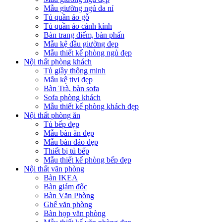
Mẫu giường ngủ da nỉ
Tủ quần áo gỗ
Tủ quần áo cánh kính
Bàn trang điểm, bàn phấn
Mẫu kệ đầu giường đẹp
Mẫu thiết kế phòng ngủ đẹp
Nội thất phòng khách
Tủ giầy thông minh
Mẫu kệ tivi đẹp
Bàn Trà, bàn sofa
Sofa phòng khách
Mẫu thiết kế phòng khách đẹp
Nội thất phòng ăn
Tủ bếp đẹp
Mẫu bàn ăn đẹp
Mẫu bàn đảo đẹp
Thiết bị tủ bếp
Mẫu thiết kế phòng bếp đẹp
Nội thất văn phòng
Bàn IKEA
Bàn giám đốc
Bàn Văn Phòng
Ghế văn phòng
Bàn họp văn phòng