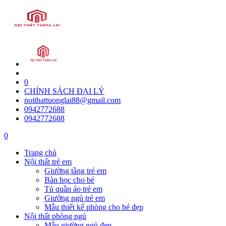
0
CHÍNH SÁCH ĐẠI LÝ
noithattuonglai88@gmail.com
0942772688
0942772688
0
Trang chủ
Nội thất trẻ em
Giường tầng trẻ em
Bàn học cho bé
Tủ quần áo trẻ em
Giường ngủ trẻ em
Mẫu thiết kế phòng cho bé đẹp
Nội thất phòng ngủ
Mẫu giường ngủ đẹp