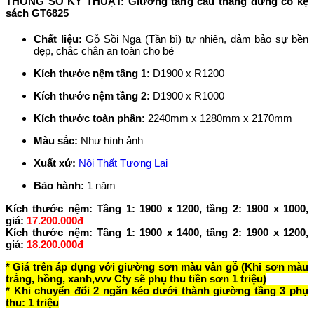
THÔNG SỐ KỸ THUẬT: Giường tầng cầu thang đứng có kệ
sách GT6825
Chất liệu:
Gỗ Sồi Nga (Tần bì) tự nhiên, đảm bảo sự bền
đẹp, chắc chắn an toàn cho bé
Kích thước nệm tầng 1:
D1900 x R1200
Kích thước nệm tầng 2:
D1900 x R1000
Kích thước toàn phần:
2240mm x 1280mm x 2170mm
Màu sắc:
Như hình ảnh
Xuất xứ:
Nội Thất Tương Lai
Bảo hành:
1 năm
Kích thước nệm: Tầng 1: 1900 x 1200, tầng 2: 1900 x 1000,
giá:
17.200.000đ
Kích thước nệm: Tầng 1: 1900 x 1400, tầng 2: 1900 x 1200,
giá:
18.200.000đ
* Giá trên áp dụng với giường sơn màu vân gỗ (Khi sơn màu
trắng, hồng, xanh,vvv Cty sẽ phụ thu tiền sơn 1 triệu)
* Khi chuyển đổi 2 ngăn kéo dưới thành giường tầng 3 phụ
thu: 1 triệu