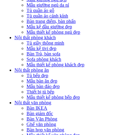
Mẫu giường ngủ da nỉ
Tủ quần áo gỗ
Tủ quần áo cánh kính
Bàn trang điểm, bàn phấn
Mẫu kệ đầu giường đẹp
Mẫu thiết kế phòng ngủ đẹp
Nội thất phòng khách
Tủ giầy thông minh
Mẫu kệ tivi đẹp
Bàn Trà, bàn sofa
Sofa phòng khách
Mẫu thiết kế phòng khách đẹp
Nội thất phòng ăn
Tủ bếp đẹp
Mẫu bàn ăn đẹp
Mẫu bàn đảo đẹp
Thiết bị tủ bếp
Mẫu thiết kế phòng bếp đẹp
Nội thất văn phòng
Bàn IKEA
Bàn giám đốc
Bàn Văn Phòng
Ghế văn phòng
Bàn họp văn phòng