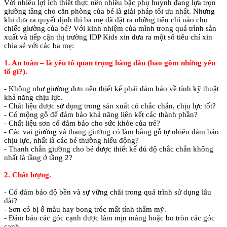
Với nhiều lợi ích thiết thực nên nhiều bậc phụ huynh đang lựa trọn
giường tầng cho căn phòng của bé là giải pháp tối ưu nhất. Nhưng
khi đưa ra quyết định thì ba mẹ đã đặt ra những tiêu chí nào cho
chiếc giường của bé? Với kinh nhiệm của mình trong quá trình sản
xuất và tiếp cận thị trường IDP Kids xin đưa ra một số tiêu chí xin
chia sẻ với các ba mẹ:
1. An toàn – là yếu tố quan trọng hàng đầu (bao gồm những yếu
tố gì?).
- Không như giường đơn nên thiết kế phải đảm bảo về tính kỹ thuật
khả năng chịu lực.
- Chât liệu được sử dụng trong sản xuất có chắc chắn, chịu lực tốt?
- Có mộng gỗ để đảm bảo khả năng liên kết các thành phần?
- Chất liệu sơn có đảm bảo cho sức khỏe của trẻ?
- Các vai giường và thang giường có làm bằng gỗ tự nhiên đảm bảo
chịu lực, nhất là các bé thường hiếu động?
- Thanh chắn giường cho bé được thiết kế đủ độ chắc chắn không
nhất là tầng ở tầng 2?
2. Chất lượng.
- Có đảm bảo độ bền và sự vững chãi trong quá trình sử dụng lâu
dài?
- Sơn có bị ố màu hay bong tróc mất tính thẩm mỹ.
- Đảm bảo các góc cạnh được làm mịn màng hoặc bo tròn các góc
cạnh.