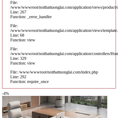
File:
/www/wwwroot/noithattuonglai.com/application/views/product/d
Line: 267
Function: _error_handler
File:
/www/wwwroot/noithattuonglai.com/application/views/template
Line: 68
Function: view
File:
/www/wwwroot/noithattuonglai.com/application/controllers/Ho
Line: 329
Function: view
File: /www/wwwroot/noithattuonglai.com/index.php
Line: 292
Function: require_once
-4%