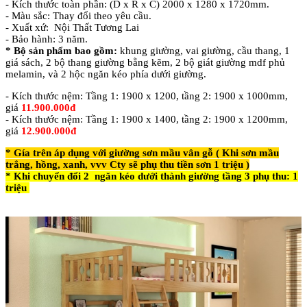
- Kích thước toàn phần: (D x R x C) 2000 x 1280 x 1720mm.
- Màu sắc: Thay đổi theo yêu cầu.
- Xuất xứ: Nội Thất Tương Lai
- Bảo hành: 3 năm.
* Bộ sản phẩm bao gồm:
khung giường, vai giường, cầu thang, 1
giá sách, 2 bộ thang giường bằng kẽm, 2 bộ giát giường mdf phủ
melamin, và 2 hộc ngăn kéo phía dưới giường.
- Kích thước nệm: Tầng 1: 1900 x 1200, tầng 2: 1900 x 1000mm,
giá
11
.900.000đ
- Kích thước nệm: Tầng 1: 1900 x 1400, tầng 2: 1900 x 1200mm,
giá
12.900.000đ
* Gía trên áp dụng với giường sơn mầu vân gỗ ( Khi sơn mầu
trắng, hồng, xanh, vvv Cty sẽ phụ thu tiền sơn 1 triệu )
* Khi chuyển đổi 2 ngăn kéo dưới thành giường tầng 3
phụ thu: 1
triệu