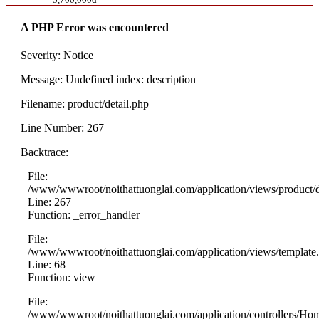
A PHP Error was encountered
Severity: Notice
Message: Undefined index: description
Filename: product/detail.php
Line Number: 267
Backtrace:
File:
/www/wwwroot/noithattuonglai.com/application/views/product/d
Line: 267
Function: _error_handler
File:
/www/wwwroot/noithattuonglai.com/application/views/template
Line: 68
Function: view
File:
/www/wwwroot/noithattuonglai.com/application/controllers/Ho