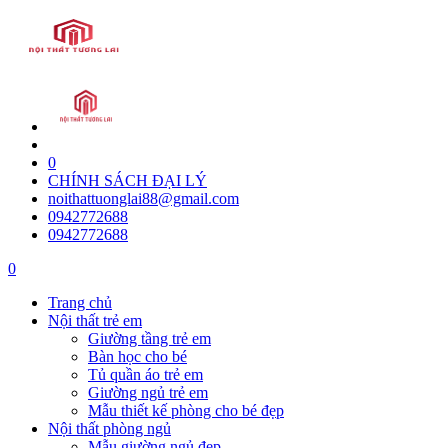
0
CHÍNH SÁCH ĐẠI LÝ
noithattuonglai88@gmail.com
0942772688
0942772688
0
Trang chủ
Nội thất trẻ em
Giường tầng trẻ em
Bàn học cho bé
Tủ quần áo trẻ em
Giường ngủ trẻ em
Mẫu thiết kế phòng cho bé đẹp
Nội thất phòng ngủ
Mẫu giường ngủ đẹp