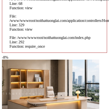
Line: 68
Function: view
File:
/www/wwwroot/noithattuonglai.com/application/controllers/Ho
Line: 329
Function: view
File: /www/wwwroot/noithattuonglai.com/index.php
Line: 292
Function: require_once
-8%