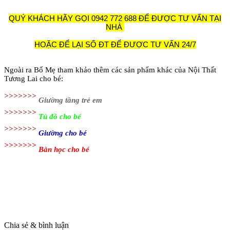
QUÝ KHÁCH HÃY GỌI 0942 772 688 ĐỂ ĐƯỢC TƯ VẤN TẠI
NHÀ
HOẶC ĐỂ LẠI SỐ ĐT ĐỂ ĐƯỢC TƯ VẤN 24/7
Ngoài ra Bố Mẹ tham khảo thêm các sản phẩm khác của Nội Thất
Tương Lai cho bé:
>>>>>>>
Giường tầng trẻ em
>>>>>>>
Tủ đồ cho bé
>>>>>>>
Giường cho bé
>>>>>>>
Bàn học cho bé
Chia sẻ & bình luận