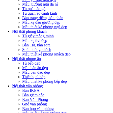
Mẫu giường ngủ da nỉ
Tủ quần áo gỗ
Tủ quần áo cánh kính
Bàn trang điểm, bàn phấn
Mẫu kệ đầu giường đẹp
Mẫu thiết kế phòng ngủ đẹp
Nội thất phòng khách
Tủ giầy thông minh
Mẫu kệ tivi đẹp
Bàn Trà, bàn sofa
Sofa phòng khách
Mẫu thiết kế phòng khách đẹp
Nội thất phòng ăn
Tủ bếp đẹp
Mẫu bàn ăn đẹp
Mẫu bàn đảo đẹp
Thiết bị tủ bếp
Mẫu thiết kế phòng bếp đẹp
Nội thất văn phòng
Bàn IKEA
Bàn giám đốc
Bàn Văn Phòng
Ghế văn phòng
Bàn họp văn phòng