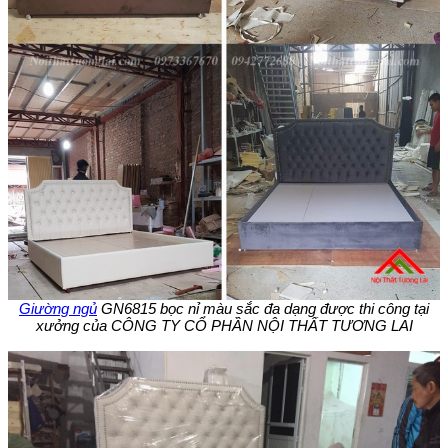
Giường ngủ
GN6815 bọc nỉ màu sắc đa dạng được thi công tại
xưởng của CÔNG TY CỔ PHẦN NỘI THẤT TƯƠNG LAI