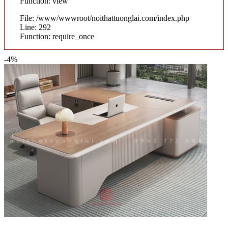
Function: view
File: /www/wwwroot/noithattuonglai.com/index.php
Line: 292
Function: require_once
-4%