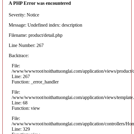
A PHP Error was encountered
Severity: Notice
Message: Undefined index: description
Filename: product/detail.php
Line Number: 267
Backtrace:
File:
/www/wwwroot/noithattuonglai.com/application/views/product/d
Line: 267
Function: _error_handler
File:
/www/wwwroot/noithattuonglai.com/application/views/template
Line: 68
Function: view
File:
/www/wwwroot/noithattuonglai.com/application/controllers/Ho
Line: 329