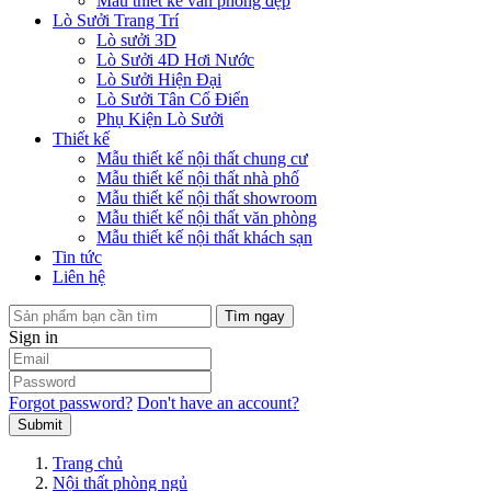
Mẫu thiết kế văn phòng đẹp
Lò Sưởi Trang Trí
Lò sưởi 3D
Lò Sưởi 4D Hơi Nước
Lò Sưởi Hiện Đại
Lò Sưởi Tân Cổ Điển
Phụ Kiện Lò Sưởi
Thiết kế
Mẫu thiết kế nội thất chung cư
Mẫu thiết kế nội thất nhà phố
Mẫu thiết kế nội thất showroom
Mẫu thiết kế nội thất văn phòng
Mẫu thiết kế nội thất khách sạn
Tin tức
Liên hệ
Tìm ngay
Sign in
Forgot password?
Don't have an account?
Submit
Trang chủ
Nội thất phòng ngủ