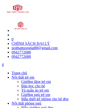
0
CHÍNH SÁCH ĐẠI LÝ
noithattuonglai88@gmail.com
0942772688
0942772688
0
Trang chủ
Nội thất trẻ em
Giường tầng trẻ em
Bàn học cho bé
Tủ quần áo trẻ em
Giường ngủ trẻ em
Mẫu thiết kế phòng cho bé đẹp
Nội thất phòng ngủ
Mẫu giường ngủ đẹp