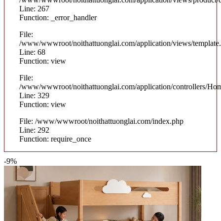
Line: 267
Function: _error_handler
File:
/www/wwwroot/noithattuonglai.com/application/views/template
Line: 68
Function: view
File:
/www/wwwroot/noithattuonglai.com/application/controllers/Ho
Line: 329
Function: view
File: /www/wwwroot/noithattuonglai.com/index.php
Line: 292
Function: require_once
-9%