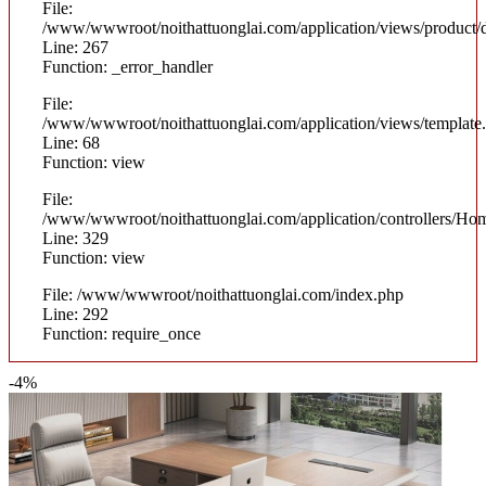
File:
/www/wwwroot/noithattuonglai.com/application/views/product/d
Line: 267
Function: _error_handler
File:
/www/wwwroot/noithattuonglai.com/application/views/template
Line: 68
Function: view
File:
/www/wwwroot/noithattuonglai.com/application/controllers/Ho
Line: 329
Function: view
File: /www/wwwroot/noithattuonglai.com/index.php
Line: 292
Function: require_once
-4%