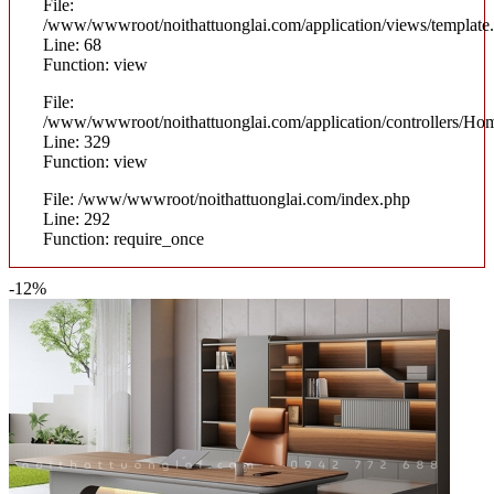
File:
/www/wwwroot/noithattuonglai.com/application/views/template
Line: 68
Function: view
File:
/www/wwwroot/noithattuonglai.com/application/controllers/Ho
Line: 329
Function: view
File: /www/wwwroot/noithattuonglai.com/index.php
Line: 292
Function: require_once
-12%