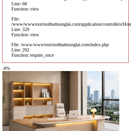
Line: 68
Function: view
File:
/www/wwwroot/noithattuonglai.com/application/controllers/Ho
Line: 329
Function: view
File: /www/wwwroot/noithattuonglai.com/index.php
Line: 292
Function: require_once
-8%