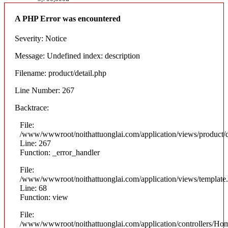
A PHP Error was encountered
Severity: Notice
Message: Undefined index: description
Filename: product/detail.php
Line Number: 267
Backtrace:
File:
/www/wwwroot/noithattuonglai.com/application/views/product/d
Line: 267
Function: _error_handler
File:
/www/wwwroot/noithattuonglai.com/application/views/template
Line: 68
Function: view
File:
/www/wwwroot/noithattuonglai.com/application/controllers/Ho