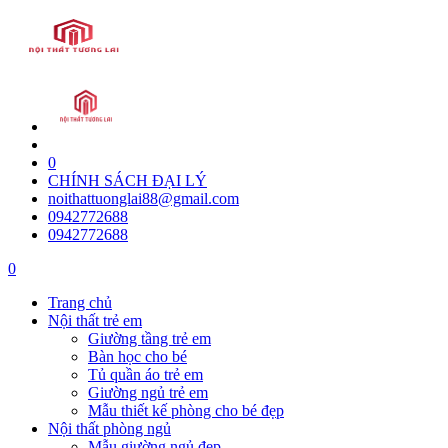
0
CHÍNH SÁCH ĐẠI LÝ
noithattuonglai88@gmail.com
0942772688
0942772688
0
Trang chủ
Nội thất trẻ em
Giường tầng trẻ em
Bàn học cho bé
Tủ quần áo trẻ em
Giường ngủ trẻ em
Mẫu thiết kế phòng cho bé đẹp
Nội thất phòng ngủ
Mẫu giường ngủ đẹp