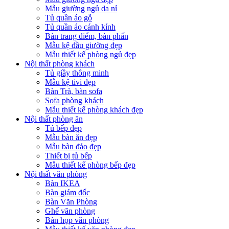
Mẫu giường ngủ da nỉ
Tủ quần áo gỗ
Tủ quần áo cánh kính
Bàn trang điểm, bàn phấn
Mẫu kệ đầu giường đẹp
Mẫu thiết kế phòng ngủ đẹp
Nội thất phòng khách
Tủ giầy thông minh
Mẫu kệ tivi đẹp
Bàn Trà, bàn sofa
Sofa phòng khách
Mẫu thiết kế phòng khách đẹp
Nội thất phòng ăn
Tủ bếp đẹp
Mẫu bàn ăn đẹp
Mẫu bàn đảo đẹp
Thiết bị tủ bếp
Mẫu thiết kế phòng bếp đẹp
Nội thất văn phòng
Bàn IKEA
Bàn giám đốc
Bàn Văn Phòng
Ghế văn phòng
Bàn họp văn phòng