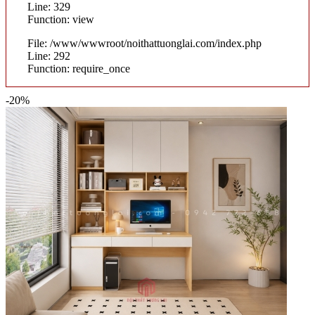
Line: 329
Function: view
File: /www/wwwroot/noithattuonglai.com/index.php
Line: 292
Function: require_once
-20%