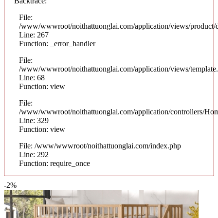
Backtrace:
File:
/www/wwwroot/noithattuonglai.com/application/views/product/d
Line: 267
Function: _error_handler
File:
/www/wwwroot/noithattuonglai.com/application/views/template
Line: 68
Function: view
File:
/www/wwwroot/noithattuonglai.com/application/controllers/Ho
Line: 329
Function: view
File: /www/wwwroot/noithattuonglai.com/index.php
Line: 292
Function: require_once
-2%