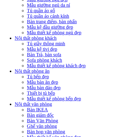
Mẫu giường ngủ da nỉ
Tủ quần áo gỗ
Tủ quần áo cánh kính
Bàn trang điểm, bàn phấn
Mẫu kệ đầu giường đẹp
Mẫu thiết kế phòng ngủ đẹp
Nội thất phòng khách
Tủ giầy thông minh
Mẫu kệ tivi đẹp
Bàn Trà, bàn sofa
Sofa phòng khách
Mẫu thiết kế phòng khách đẹp
Nội thất phòng ăn
Tủ bếp đẹp
Mẫu bàn ăn đẹp
Mẫu bàn đảo đẹp
Thiết bị tủ bếp
Mẫu thiết kế phòng bếp đẹp
Nội thất văn phòng
Bàn IKEA
Bàn giám đốc
Bàn Văn Phòng
Ghế văn phòng
Bàn họp văn phòng