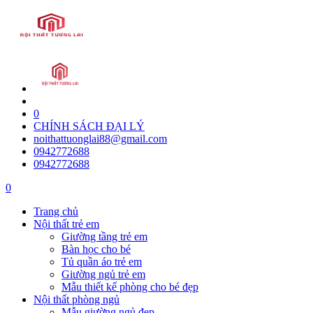
0
CHÍNH SÁCH ĐẠI LÝ
noithattuonglai88@gmail.com
0942772688
0942772688
0
Trang chủ
Nội thất trẻ em
Giường tầng trẻ em
Bàn học cho bé
Tủ quần áo trẻ em
Giường ngủ trẻ em
Mẫu thiết kế phòng cho bé đẹp
Nội thất phòng ngủ
Mẫu giường ngủ đẹp