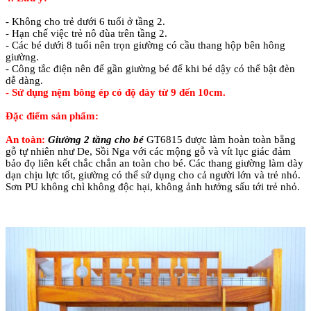
- Không cho trẻ dưới 6 tuổi ở tầng 2.
- Hạn chế việc trẻ nô đùa trên tầng 2.
- Các bé dưới 8 tuổi nên trọn giường có cầu thang hộp bên hông
giường.
- Công tắc điện nên để gần giường bé để khi bé dậy có thể bật đèn
dễ dàng.
- Sử dụng nệm bông ép có độ dày từ 9 đến 10cm.
Đặc điểm sản phẩm:
An toàn:
Giường 2 tầng cho bé
GT6815 được làm hoàn toàn bằng
gỗ tự nhiên như De, Sồi Nga với các mộng gỗ và vít lục giác đảm
bảo đọ liên kết chắc chắn an toàn cho bé. Các thang giường làm dày
dạn chịu lực tốt, giường có thể sử dụng cho cả người lớn và trẻ nhỏ.
Sơn PU không chì không độc hại, không ảnh hưởng sấu tới trẻ nhỏ.