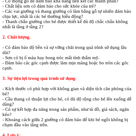
- Có mộng gỗ để đảm bảo khả năng liên kết các thành phần?
- Chất liệu sơn có đảm bảo cho sức khỏe của trẻ?
- Các vai giường và thang giường có làm bằng gỗ tự nhiên đảm bảo
chịu lực, nhất là các bé thường hiếu động?
- Thanh chắn giường cho bé được thiết kế đủ độ chắc chắn không
nhất là tầng ở tầng 2?
2. Chất lượng.
- Có đảm bảo độ bền và sự vững chãi trong quá trình sử dụng lâu
dài?
- Sơn có bị ố màu hay bong tróc mất tính thẩm mỹ.
- Đảm bảo các góc cạnh được làm mịn màng hoặc bo tròn các góc
cạnh.
3. Sự tiện lợi trong quá trình sử dụng.
- Kích thước có phù hợp với không gian và diện tích căn phòng của
bé?
- Cầu thang có thuận lợi cho bé, có đủ độ rộng cho bé lên xuống dễ
dàng?
- Có sự kết hợp đa năng trong sản phẩm, như tủ đồ, giá sách, ngăn
kéo?
- Khoảng cách giữa 2 giường có đảm bảo để khi bé ngồi không bị
chạm đầu vào tầng trên.
4. Lưu ý: