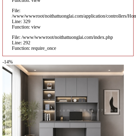
Function: view
File:
/www/wwwroot/noithattuonglai.com/application/controllers/Ho
Line: 329
Function: view
File: /www/wwwroot/noithattuonglai.com/index.php
Line: 292
Function: require_once
-14%