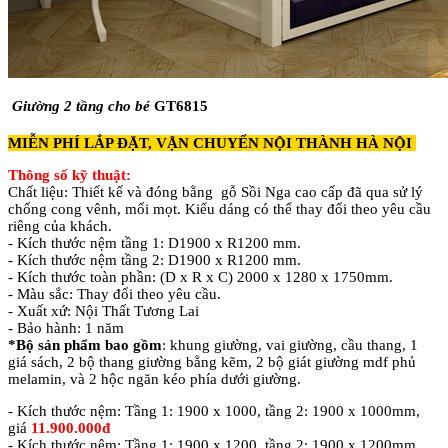
Giường 2 tầng cho bé
GT6815
MIỄN PHÍ LẮP ĐẶT, VẬN CHUYỂN NỘI THÀNH HÀ NỘI
Thông số kỹ thuật:
Chất liệu: Thiết kế và đóng bằng gỗ Sồi Nga cao cấp đã qua sử lý
chống cong vênh, mối mọt. Kiểu dáng có thể thay đổi theo yêu cầu
riêng của khách.
- Kích thước nệm tầng 1: D1900 x R1200 mm.
- Kích thước nệm tầng 2: D1900 x R1200 mm.
- Kích thước toàn phần: (D x R x C) 2000 x 1280 x 1750mm.
- Màu sắc: Thay đổi theo yêu cầu.
- Xuất xứ: Nội Thất Tương Lai
- Bảo hành: 1 năm
*Bộ sản phẩm bao gồm
: khung giường, vai giường, cầu thang, 1
giá sách, 2 bộ thang giường bằng kẽm, 2 bộ giát giường mdf phủ
melamin, và 2 hộc ngăn kéo phía dưới giường.
- Kích thước nệm: Tầng 1: 1900 x 1000, tầng 2: 1900 x 1000mm,
giá
11.900.000đ
- Kích thước nệm: Tầng 1: 1900 x 1200, tầng 2: 1900 x 1200mm,