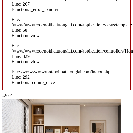
Line: 267
Function: _error_handler
File:
/www/wwwroot/noithattuonglai.com/application/views/template
Line: 68
Function: view
File:
/www/wwwroot/noithattuonglai.com/application/controllers/Ho
Line: 329
Function: view
File: /www/wwwroot/noithattuonglai.com/index.php
Line: 292
Function: require_once
-20%