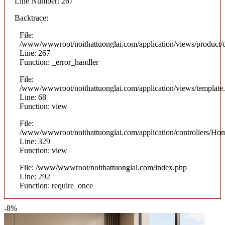
Line Number: 267
Backtrace:
File:
/www/wwwroot/noithattuonglai.com/application/views/product/d
Line: 267
Function: _error_handler
File:
/www/wwwroot/noithattuonglai.com/application/views/template
Line: 68
Function: view
File:
/www/wwwroot/noithattuonglai.com/application/controllers/Ho
Line: 329
Function: view
File: /www/wwwroot/noithattuonglai.com/index.php
Line: 292
Function: require_once
-8%