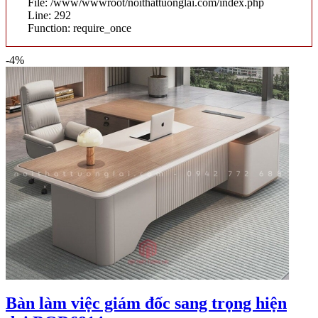
File: /www/wwwroot/noithattuonglai.com/index.php
Line: 292
Function: require_once
-4%
Bàn làm việc giám đốc sang trọng hiện