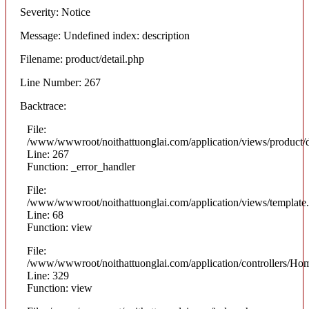
Severity: Notice
Message: Undefined index: description
Filename: product/detail.php
Line Number: 267
Backtrace:
File:
/www/wwwroot/noithattuonglai.com/application/views/product/d
Line: 267
Function: _error_handler
File:
/www/wwwroot/noithattuonglai.com/application/views/template
Line: 68
Function: view
File:
/www/wwwroot/noithattuonglai.com/application/controllers/Ho
Line: 329
Function: view