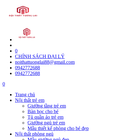
0
CHÍNH SÁCH ĐẠI LÝ
noithattuonglai88@gmail.com
0942772688
0942772688
0
Trang chủ
Nội thất trẻ em
Giường tầng trẻ em
Bàn học cho bé
Tủ quần áo trẻ em
Giường ngủ trẻ em
Mẫu thiết kế phòng cho bé đẹp
Nội thất phòng ngủ
Mẫu giường ngủ đẹp