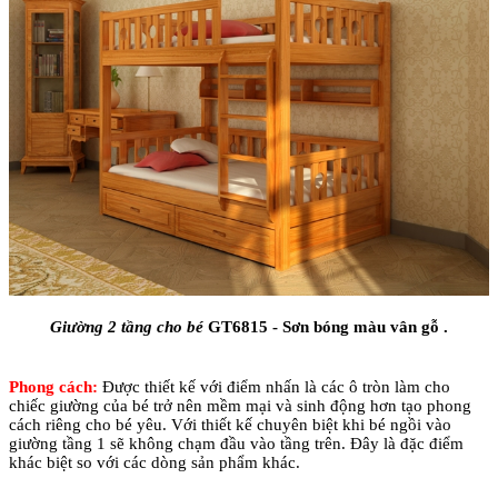
Giường 2 tầng cho bé
GT6815 - Sơn bóng màu vân gỗ .
Phong cách:
Được thiết kế với điểm nhấn là các ô tròn làm cho
chiếc giường của bé trở nên mềm mại và sinh động hơn tạo phong
cách riêng cho bé yêu. Với thiết kế chuyên biệt khi bé ngồi vào
giường tầng 1 sẽ không chạm đầu vào tầng trên. Đây là đặc điểm
khác biệt so với các dòng sản phẩm khác.