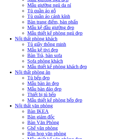
Mẫu giường ngủ da nỉ
Tủ quần áo gỗ
Tủ quần áo cánh kính
Bàn trang điểm, bàn phấn
Mẫu kệ đầu giường đẹp
Mẫu thiết kế phòng ngủ đẹp
Nội thất phòng khách
Tủ giầy thông minh
Mẫu kệ tivi đẹp
Bàn Trà, bàn sofa
Sofa phòng khách
Mẫu thiết kế phòng khách đẹp
Nội thất phòng ăn
Tủ bếp đẹp
Mẫu bàn ăn đẹp
Mẫu bàn đảo đẹp
Thiết bị tủ bếp
Mẫu thiết kế phòng bếp đẹp
Nội thất văn phòng
Bàn IKEA
Bàn giám đốc
Bàn Văn Phòng
Ghế văn phòng
Bàn họp văn phòng