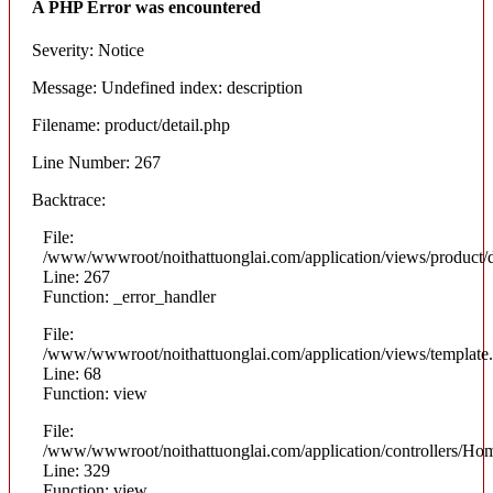
A PHP Error was encountered
Severity: Notice
Message: Undefined index: description
Filename: product/detail.php
Line Number: 267
Backtrace:
File:
/www/wwwroot/noithattuonglai.com/application/views/product/d
Line: 267
Function: _error_handler
File:
/www/wwwroot/noithattuonglai.com/application/views/template
Line: 68
Function: view
File:
/www/wwwroot/noithattuonglai.com/application/controllers/Ho
Line: 329
Function: view